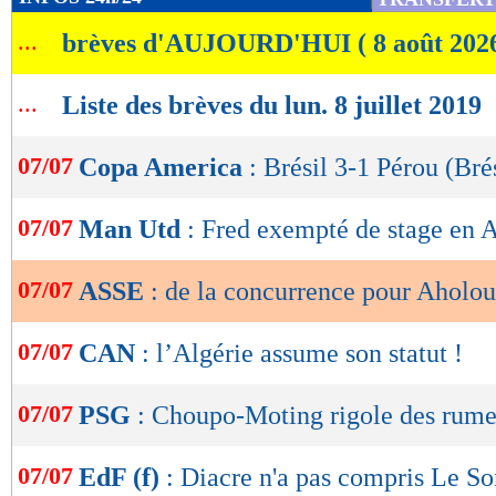
de
...
brèves d'AUJOURD'HUI ( 8 août 202
lecture
OK
...
Liste des brèves du lun. 8 juillet 2019
07/07
Copa America
: Brésil 3-1 Pérou (Bré
07/07
Man Utd
: Fred exempté de stage en A
07/07
ASSE
: de la concurrence pour Aholou
07/07
CAN
: l’Algérie assume son statut !
07/07
PSG
: Choupo-Moting rigole des rume
07/07
EdF (f)
: Diacre n'a pas compris Le 