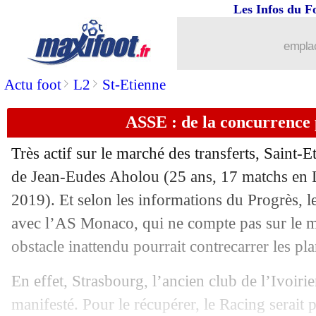
Les Infos du F
emplac
>
>
Actu foot
L2
St-Etienne
ASSE : de la concurrence
Très actif sur le marché des transferts, Saint-E
de
Jean-Eudes Aholou
(25 ans, 17 matchs en 
2019). Et selon les informations du Progrès, l
avec l’AS Monaco, qui ne compte pas sur le mi
obstacle inattendu pourrait contrecarrer les pla
En effet, Strasbourg, l’ancien club de l’Ivoiri
manifesté. Pour le récupérer, le Racing serait p