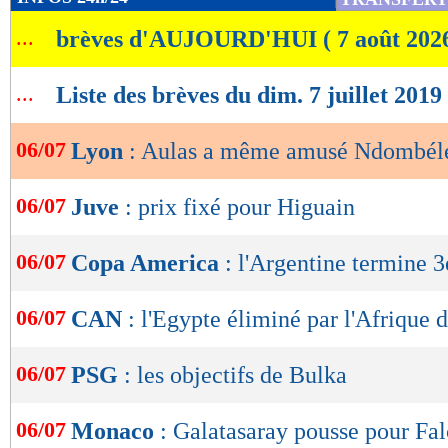
de
...
brèves d'AUJOURD'HUI ( 7 août 202
lecture
OK
...
Liste des brèves du dim. 7 juillet 2019
06/07
Lyon
: Aulas a même amusé Ndombél
06/07
Juve
: prix fixé pour Higuain
06/07
Copa America
: l'Argentine termine 3
06/07
CAN
: l'Egypte éliminé par l'Afrique 
06/07
PSG
: les objectifs de Bulka
06/07
Monaco
: Galatasaray pousse pour Fa