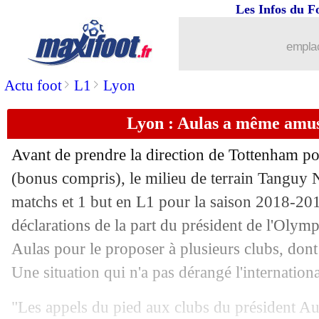
Les Infos du F
emplac
>
>
Actu foot
L1
Lyon
Lyon : Aulas a même amu
Avant de prendre la direction de Tottenham po
(bonus compris), le milieu de terrain Tanguy
N
matchs et 1 but en L1 pour la saison 2018-2019)
déclarations de la part du président de l'Oly
Aulas pour le proposer à plusieurs clubs, dont
Une situation qui n'a pas dérangé l'internationa
"Les appels du pied aux clubs du président Aula