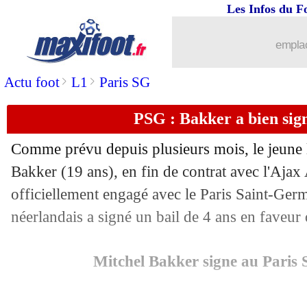
Les Infos du F
07/07
PHOTO
: Uber Eats, l'humour des fa
emplac
07/07
Man Utd
: Matic s'interroge sur son a
>
>
Actu foot
L1
Paris SG
07/07
Bordeaux
: les pistes Elneny et Hagi
PSG : Bakker a bien signé
07/07
OM
: Villas-Boas attend une progress
Comme prévu depuis plusieurs mois, le jeune 
07/07
PSG
: Nsoki pisté par la Lazio
Bakker (19 ans), en fin de contrat avec l'Ajax
officiellement engagé avec le Paris Saint-Ger
07/07
Arsenal
: le conseil lucide de Lacazet
néerlandais a signé un bail de 4 ans en faveu
07/07
CdM (f)
: Etats-Unis - Pays-Bas, les 
Mitchel Bakker signe au Paris
07/07
PHOTO
: Pogba part en Australie a