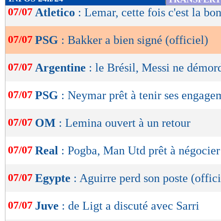
de
07/07
Atletico
: Lemar, cette fois c'est la bo
lecture
07/07
PSG
: Bakker a bien signé (officiel)
OK
07/07
Argentine
: le Brésil, Messi ne démor
07/07
PSG
: Neymar prêt à tenir ses engage
07/07
OM
: Lemina ouvert à un retour
07/07
Real
: Pogba, Man Utd prêt à négocier
07/07
Egypte
: Aguirre perd son poste (offici
07/07
Juve
: de Ligt a discuté avec Sarri
Lu 38.644 fois
- Damien Da Silva 