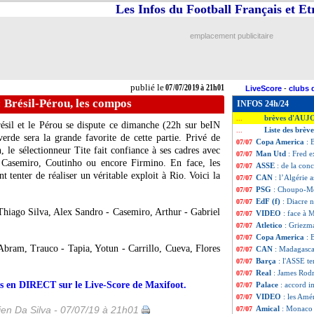
Les Infos du Football Français et E
emplacement publicitaire
publié le
07/07/2019 à 21h01
LiveScore
-
clubs 
 Brésil-Pérou, les compos
INFOS 24h/24
brèves d'AUJ
...
ésil et le Pérou se dispute ce dimanche (22h sur beIN
Liste des brève
...
verde sera la grande favorite de cette partie. Privé de
Copa America
: 
07/07
 le sélectionneur Tite fait confiance à ses cadres avec
Man Utd
: Fred e
07/07
a, Casemiro, Coutinho ou encore Firmino. En face, les
ASSE
: de la co
07/07
t tenter de réaliser un véritable exploit à Rio. Voici la
CAN
: l’Algérie 
07/07
PSG
: Choupo-Mo
07/07
EdF (f)
: Diacre 
07/07
Thiago Silva, Alex Sandro - Casemiro, Arthur - Gabriel
VIDEO
: face à M
07/07
Atletico
: Griezma
07/07
Copa America
: 
07/07
bram, Trauco - Tapia, Yotun - Carrillo, Cueva, Flores
CAN
: Madagascar
07/07
Barça
: l'ASSE t
07/07
Real
: James Rodr
07/07
urs en DIRECT sur le Live-Score de Maxifoot.
Palace
: accord 
07/07
VIDEO
: les Amé
07/07
en Da Silva - 07/07/19 à 21h01
Amical
: Monaco 
07/07