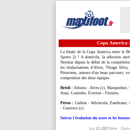
Copa America :
La finale de la Copa America entre le Br
Sports 2) ! A domicile, la sélection auri
Neymar depuis le début de la compétition,
les titularisations d'Alves, Thiago Silv
Péruviens, auteurs d'un beau parcours, von
composition des deux équipes.
Brésil :
Alisson - Alves (c), Marquinhos, 
Jesus, Coutinho, Everton - Firmino.
Pérou :
Gallese - Advincula, Zambrano, A
- Guerrero (c).
Suivez l'évolution du score et les bute
Lu 11.283 fois
- Dami