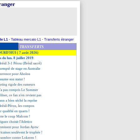
tranger
de L1
-
Tableau mercato L1
-
Transferts étranger
TRANSFERTS
OURD'HUI ( 7 août 2026)
s du lun. 8 juillet 2019
Brésil 3-1 Pérou (Brésil sacré)
xempté de stage en Australie
ncurrence pour Aholou
assume son statut !
ting rigole des rumeurs
n'a pas compris Le Sommer
ilner, ce fan n'en revient pas
nn a bien séché la reprise
Brésil-Pérou, les compos
 qualifié en quarts !
ente le coup Malcom !
iguez choisit l'Atletico
imminent pour Jordan Ayew
ricaines soulèvent le trophée !
sombre contre Lokeren !