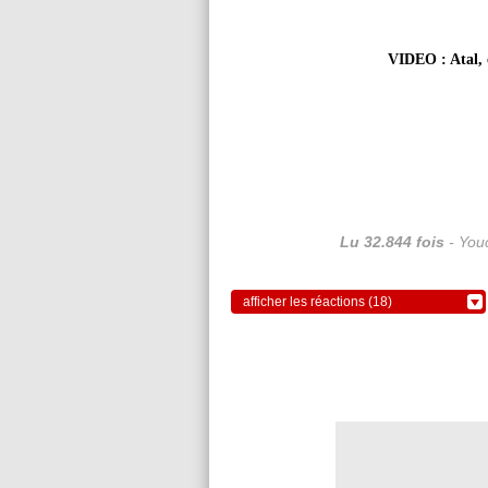
VIDEO : Atal, c
Lu 32.844 fois
- Youc
afficher les réactions (18)