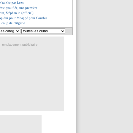
n'oublie pas Lens
erbie qualifiée, une première
out, Stéphan in (officiel)
rop dur pour Mbappé pour Courbis
li coup de l'Algérie
igéria déjà dans le dur
 a dû refuser l'offre
prévient l'Espagne
 franc monstrueux de Musona
emplacement publicitaire
itieux pour son avenir
ndes ne compte pas bouger
rité par l'arbitrage
aît au Barça
 commente son évolution
lait prêter Güler
e jouer avec Coman
use de parler de son avenir
voulait Nasri
e pour Zaïre-Emery ?
ur Quagliarella (officiel)
vu un "hommage au football"
 également partant ?
ait chercher le record
ecord en Europe
"bon pour les stats"
on rôle de capitaine