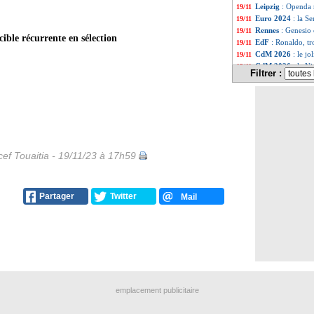
Leipzig
: Openda 
19/11
Euro 2024
: la S
19/11
Rennes
: Genesio 
19/11
ible récurrente en sélection
EdF
: Ronaldo, t
19/11
CdM 2026
: le jo
19/11
CdM 2026
: le N
19/11
Filtrer :
Al Nassr
: De Gea
19/11
Géorgie
: Sagnol 
19/11
VIDEO
: le coup
19/11
Nice
: Todibo amb
19/11
Man Utd
: Ferna
19/11
Sénégal
: Cissé ir
19/11
Gérone
: Sávio pl
19/11
ef Touaitia - 19/11/23 à 17h59
EdF
: M. Thuram
19/11
Real
: le club vou
19/11
EdF
: Clauss aim
19/11
Partager
Twitter
Mail
PSG
: Mbappé ref
19/11
Rennes
: Genesio 
19/11
EdF
: fin d'anné
19/11
Italie
: retraite po
19/11
EdF
: Giresse a 
19/11
Rennes
: Maurice
19/11
EdF
: Todibo voul
19/11
EdF
: 14-0, un r
19/11
emplacement publicitaire
EdF
: K. Coman - 
19/11
EdF
: Mbappé et s
19/11