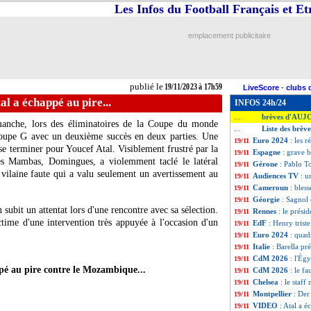
Les Infos du Football Français et E
emplacement publicitaire
publié le
19/11/2023 à 17h59
LiveScore
-
clubs 
l a échappé au pire...
INFOS 24h/24
brèves d'AUJ
...
anche, lors des éliminatoires de la Coupe du monde
Liste des brèv
...
groupe G avec un deuxième succès en deux parties. Une
Euro 2024
: les r
19/11
 se terminer pour Youcef Atal. Visiblement frustré par la
Espagne
: grave 
19/11
des Mambas, Domingues, a violemment taclé le latéral
Gérone
: Pablo T
19/11
vilaine faute qui a valu seulement un avertissement au
Audiences TV
: u
19/11
Cameroun
: bles
19/11
Géorgie
: Sagnol
19/11
 subit un attentat lors d'une rencontre avec sa sélection.
Rennes
: le prési
19/11
time d'une intervention très appuyée à l'occasion d'un
EdF
: Henry tris
19/11
Euro 2024
: quad
19/11
Italie
: Barella pr
19/11
CdM 2026
: l'Ég
19/11
é au pire contre le Mozambique...
CdM 2026
: le f
19/11
Chelsea
: le staf
19/11
Montpellier
: Der
19/11
VIDEO
: Atal a é
19/11