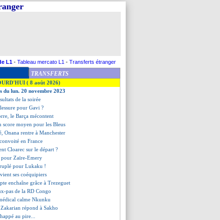
tranger
de L1
-
Tableau mercato L1
-
Transferts étranger
TRANSFERTS
OURD'HUI ( 8 août 2026)
es du lun. 20 novembre 2023
ésultats de la soirée
blessure pour Gavi ?
orre, le Barça mécontent
n score moyen pour les Bleus
sé, Onana rentre à Manchester
 convoité en France
dent Cloarec sur le départ ?
te pour Zaïre-Emery
ruplé pour Lukaku !
évient ses coéquipiers
ypte enchaîne grâce à Trezeguet
aux-pas de la RD Congo
f médical calme Nkunku
 Zakarian répond à Sakho
chappé au pire...