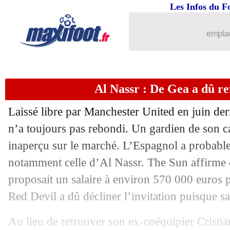
19/11
Cameroun
: blessé, Onana rentre à M
Les Infos du F
19/11
Géorgie
: Sagnol convoité en France
emplac
19/11
Rennes
: le président Cloarec sur le dé
Al Nassr : De Gea a dû ref
19/11
EdF
: Henry triste pour Zaïre-Emery
Laissé libre par Manchester United en juin de
19/11
Euro 2024
: quadruplé pour Lukaku !
n’a toujours pas rebondi. Un gardien de son ca
inaperçu sur le marché. L’Espagnol a probable
19/11
Italie
: Barella prévient ses coéquipier
notamment celle d’Al Nassr. The Sun affirme q
19/11
CdM 2026
: l'Égypte enchaîne grâce 
proposait un salaire à environ 570 000 euros 
Red Devil a dû décliner l’invitation puisque sa
19/11
CdM 2026
: le faux-pas de la RD Con
Au lieu de retrouver son ex-coéquipier Crist