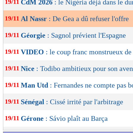
19/11
CdM 2026
: le Nigéria déjà dans le du
de
lecture
19/11
Al Nassr
: De Gea a dû refuser l'offre
OK
19/11
Géorgie
: Sagnol prévient l'Espagne
19/11
VIDEO
: le coup franc monstrueux d
19/11
Nice
: Todibo ambitieux pour son aven
19/11
Man Utd
: Fernandes ne compte pas b
19/11
Sénégal
: Cissé irrité par l'arbitrage
19/11
Gérone
: Sávio plaît au Barça