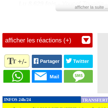
Lu 8.629 fois
- Youcef Touaitia 
afficher la suite ..
afficher les réactions (+)
T
+/-
T
Partager
Twitter
Règlez la
taille du
Mail
texte
pour
l'adapter
à vos
INFOS 24h/24
TRANSFERT
préférences