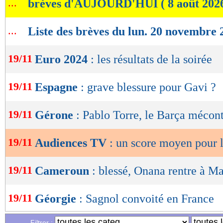
...
brèves d'AUJOURD'HUI ( 8 août 202
de
lecture
...
Liste des brèves du lun. 20 novembre 
OK
19/11
Euro 2024
: les résultats de la soirée
19/11
Espagne
: grave blessure pour Gavi ?
19/11
Gérone
: Pablo Torre, le Barça mécon
19/11
Audiences TV
: un score moyen pour 
19/11
Cameroun
: blessé, Onana rentre à M
19/11
Géorgie
: Sagnol convoité en France
Filtrer :