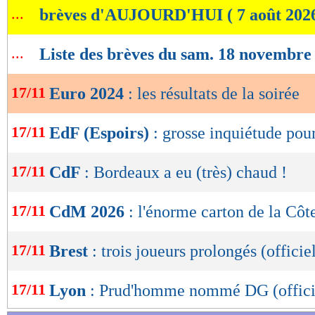
...
brèves d'AUJOURD'HUI ( 7 août 202
de
Finlande 4-0 Irlande du Nord
lecture
...
Retrouvez tous les résultats, les buteurs et
Liste des brèves du sam. 18 novembre
OK
SCORE de Maxifoot.
17/11
Euro 2024
: les résultats de la soirée
Lu 13.924 fois
- Gilles Campos -
17/11
EdF (Espoirs)
: grosse inquiétude pou
17/11
CdF
: Bordeaux a eu (très) chaud !
17/11
CdM 2026
: l'énorme carton de la Côte
17/11
Brest
: trois joueurs prolongés (officie
17/11
Lyon
: Prud'homme nommé DG (offici