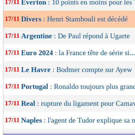
17/11
Everton
: 10 points en moins pour les 
de
lecture
17/11
Divers
: Henri Stambouli est décédé
OK
17/11
Argentine
: De Paul répond à Ugarte
17/11
Euro 2024
: la France tête de série si...
17/11
Le Havre
: Bodmer compte sur Ayew
17/11
Portugal
: Ronaldo toujours plus gran
17/11
Real
: rupture du ligament pour Cama
17/11
Naples
: l'agent de Tudor explique sa