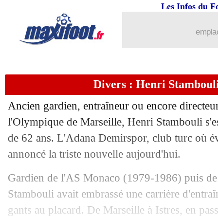
17/11
Juve
: un intérêt pour Partey cet hiver 
Les Infos du F
17/11
EdF
: Zaïre-Emery, l'annonce de Des
emplac
17/11
VIDEO
: le joli coup franc d'un joueu
Divers : Henri Stambouli
17/11
TdC
: le match pourrait se jouer en Fr
Ancien gardien, entraîneur ou encore directeu
17/11
PSG
: le Ballon d'Or, Mbappé pas surp
l'Olympique de Marseille, Henri Stambouli s'est
de 62 ans. L'Adana Demirspor, club turc où év
17/11
PSG
: Mbappé revient sur la pique d'E
annoncé la triste nouvelle aujourd'hui.
17/11
PSG
: son futur, Mbappé botte en touc
Gardien de l'AS Monaco (1979-1986) puis de
Stambouli avait embrassé une carrière d'entraî
17/11
PSG
: Enrique et Mbappé, Farioli dit
gants au placard. De Marseille à Istres, en pas