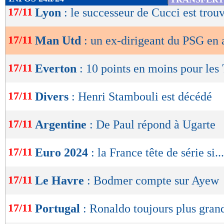
de
17/11
Lyon
: le successeur de Cucci est trou
lecture
17/11
Man Utd
: un ex-dirigeant du PSG en
OK
17/11
Everton
: 10 points en moins pour les 
17/11
Divers
: Henri Stambouli est décédé
17/11
Argentine
: De Paul répond à Ugarte
17/11
Euro 2024
: la France tête de série si...
17/11
Le Havre
: Bodmer compte sur Ayew
17/11
Portugal
: Ronaldo toujours plus gran