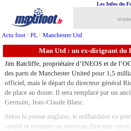
Les Infos du F
17/11
Euro 2024
: Sylvinho et l'Albanie qual
emplac
17/11
PSG
: Ballon d'Or, Karembeu conseil
>
>
Actu foot
PL
Manchester Utd
17/11
Juve
: un intérêt pour Partey cet hiver 
Man Utd : un ex-dirigeant du
17/11
EdF
: Zaïre-Emery, l'annonce de Des
Jim Ratcliffe, propriétaire d’INEOS et de l’
17/11
VIDEO
: le joli coup franc d'un joueu
des parts de Manchester United pour 1,5 millia
officiel, mais le départ du directeur général R
17/11
TdC
: le match pourrait se jouer en Fr
de place au doute. Il sera remplacé par un anci
Germain, Jean-Claude Blanc.
17/11
PSG
: le Ballon d'Or, Mbappé pas surp
Selon la presse anglaise, le milliardaire va pre
17/11
PSG
: Mbappé revient sur la pique d'E
sportif et nommer un nouveau directeur sportif