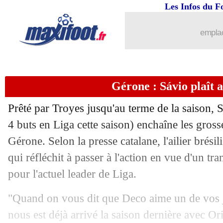
Les Infos du F
19/11
CdM 2026
: l'Égypte enchaîne grâce 
emplac
19/11
CdM 2026
: le faux-pas de la RD Con
19/11
Chelsea
: le staff médical calme Nkun
Gérone : Sávio plaît 
19/11
Montpellier
: Der Zakarian répond à 
Prêté par Troyes jusqu'au terme de la saison,
S
19/11
VIDEO
: Atal a échappé au pire...
4 buts en Liga cette saison) enchaîne les gros
Gérone. Selon la presse catalane, l'ailier brési
19/11
Leipzig
: Openda n'oublie pas Lens
qui réfléchit à passer à l'action en vue d'un tran
pour l'actuel leader de Liga.
19/11
Euro 2024
: la Serbie qualifiée, une p
"Quand on vous dit que Deco aime un de vos jo
19/11
Rennes
: Genesio out, Stéphan in (offi
nous est déjà arrivé la saison dernière avec O