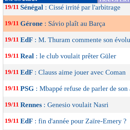
de
19/11
Sénégal
: Cissé irrité par l'arbitrage
lecture
19/11
Gérone
: Sávio plaît au Barça
OK
19/11
EdF
: M. Thuram commente son évolu
19/11
Real
: le club voulait prêter Güler
19/11
EdF
: Clauss aime jouer avec Coman
19/11
PSG
: Mbappé refuse de parler de son 
19/11
Rennes
: Genesio voulait Nasri
19/11
EdF
: fin d'année pour Zaïre-Emery ?