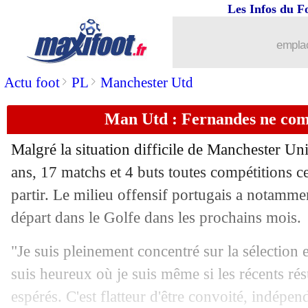
Les Infos du F
19/11
Euro 2024
: quadruplé pour Lukaku !
emplac
19/11
Italie
: Barella prévient ses coéquipier
>
>
Actu foot
PL
Manchester Utd
19/11
CdM 2026
: l'Égypte enchaîne grâce 
Man Utd : Fernandes ne com
19/11
CdM 2026
: le faux-pas de la RD Con
Malgré la situation difficile de Manchester U
19/11
Chelsea
: le staff médical calme Nkun
ans, 17 matchs et 4 buts toutes compétitions c
partir. Le milieu offensif portugais a notamm
19/11
Montpellier
: Der Zakarian répond à 
départ dans le Golfe dans les prochains mois.
19/11
VIDEO
: Atal a échappé au pire...
"Je suis pleinement concentré sur la sélection
suis heureux où je suis même si les récents rés
19/11
Leipzig
: Openda n'oublie pas Lens
espérés. C'est flatteur d'être convoité, indép