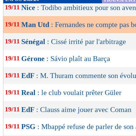
de
19/11
Nice
: Todibo ambitieux pour son aven
lecture
19/11
Man Utd
: Fernandes ne compte pas b
OK
19/11
Sénégal
: Cissé irrité par l'arbitrage
19/11
Gérone
: Sávio plaît au Barça
19/11
EdF
: M. Thuram commente son évolu
19/11
Real
: le club voulait prêter Güler
19/11
EdF
: Clauss aime jouer avec Coman
19/11
PSG
: Mbappé refuse de parler de son 