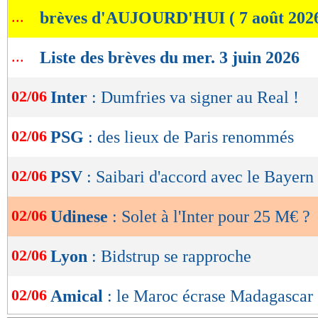
de
...
brèves d'AUJOURD'HUI ( 7 août 202
lecture
OK
...
Liste des brèves du mer. 3 juin 2026
02/06
Inter
: Dumfries va signer au Real !
02/06
PSG
: des lieux de Paris renommés
02/06
PSV
: Saibari d'accord avec le Bayern
02/06
Udinese
: Solet à l'Inter pour 25 M€ ?
02/06
Lyon
: Bidstrup se rapproche
02/06
Amical
: le Maroc écrase Madagascar