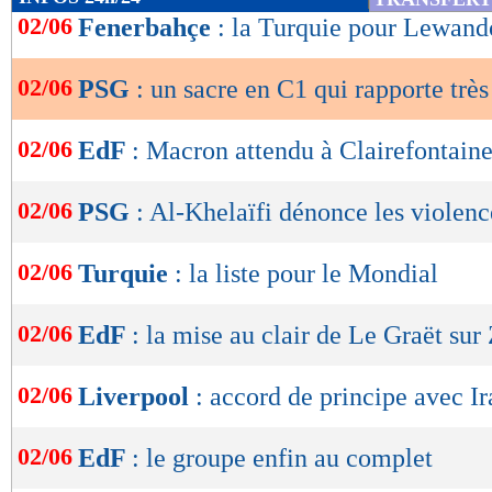
de
02/06
Fenerbahçe
: la Turquie pour Lewand
lecture
02/06
PSG
: un sacre en C1 qui rapporte très
OK
02/06
EdF
: Macron attendu à Clairefontain
02/06
PSG
: Al-Khelaïfi dénonce les violenc
02/06
Turquie
: la liste pour le Mondial
02/06
EdF
: la mise au clair de Le Graët sur
02/06
Liverpool
: accord de principe avec Ir
02/06
EdF
: le groupe enfin au complet