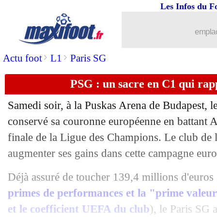
Les Infos du F
02/06
Fulham
: Marco Silva quitte son poste 
emplac
02/06
Bayern
: Kane croit au Ballon d'Or
>
>
Actu foot
L1
Paris SG
02/06
Inter
: Dumfries, bonne affaire à saisir
PSG : un sacre en C1 qui rapp
02/06
Qatar
: un ex de l'OM dans la liste de
Samedi soir, à la Puskas Arena de Budapest, l
02/06
Newcastle
: Schär poursuit l'aventure (
conservé sa couronne européenne en battant Ar
finale de la Ligue des Champions. Le club de la
02/06
PSV
: le Bayern discute pour Saibari
augmenter ses gains dans cette campagne eur
02/06
Nice
: une piste pour l'après-Maurice
Déjà assuré de toucher 139,4 millions d'euros a
primes de performances et la "prime valeur
02/06
Real
: un accord verbal avec Konaté
et le coefficient UEFA du club
), le Paris SG 