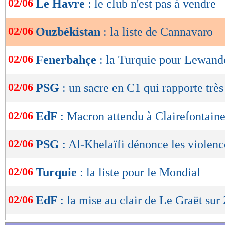
02/06
Le Havre
: le club n'est pas à vendre
de
lecture
02/06
Ouzbékistan
: la liste de Cannavaro
OK
02/06
Fenerbahçe
: la Turquie pour Lewand
02/06
PSG
: un sacre en C1 qui rapporte très
02/06
EdF
: Macron attendu à Clairefontain
02/06
PSG
: Al-Khelaïfi dénonce les violenc
02/06
Turquie
: la liste pour le Mondial
Lu 9.363 fois
- Clément Barbier 
02/06
EdF
: la mise au clair de Le Graët sur