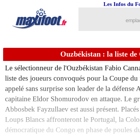
02/06
TdC
: un tirage au sort pour le choix d
Les Infos du F
02/06
Bournemouth
: le PSG, Kroupi sensib
emplac
02/06
Fulham
: Marco Silva quitte son poste 
Ouzbékistan : la liste d
02/06
Bayern
: Kane croit au Ballon d'Or
Le sélectionneur de l'Ouzbékistan Fabio Canna
02/06
Inter
: Dumfries, bonne affaire à saisir
liste des joueurs convoqués pour la Coupe du
appelé sans surprise son leader de la défense
02/06
Qatar
: un ex de l'OM dans la liste de
capitaine Eldor Shomurodov en attaque. Le g
02/06
Newcastle
: Schär poursuit l'aventure (
Abbosbek Fayzullaev est aussi présent. Placés
Loups Blancs affronteront le Portugal, la Col
02/06
PSV
: le Bayern discute pour Saibari
démocratique du Congo en phase de poules d