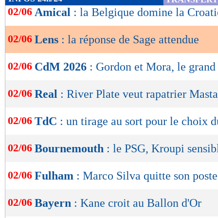
de
02/06
Amical
: la Belgique domine la Croati
lecture
02/06
Lens
: la réponse de Sage attendue
OK
02/06
CdM 2026
: Gordon et Mora, le grand
02/06
Real
: River Plate veut rapatrier Mast
02/06
TdC
: un tirage au sort pour le choix d
02/06
Bournemouth
: le PSG, Kroupi sensib
02/06
Fulham
: Marco Silva quitte son poste 
02/06
Bayern
: Kane croit au Ballon d'Or