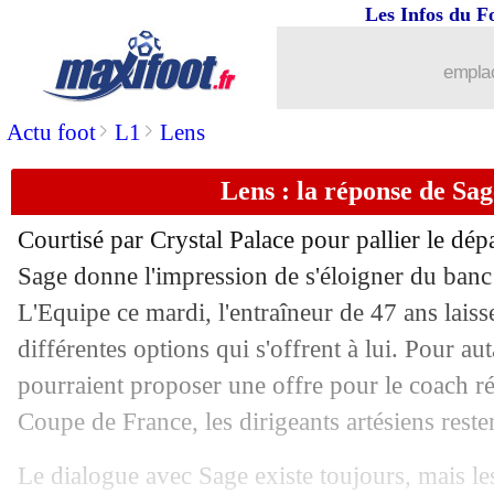
Les Infos du F
emplac
>
>
Actu foot
L1
Lens
Lens : la réponse de Sa
Courtisé par Crystal Palace pour pallier le dép
Sage donne l'impression de s'éloigner du ban
L'Equipe ce mardi, l'entraîneur de 47 ans laisse 
...
brèves d'AUJOURD'HUI ( 8 août 202
différentes options qui s'offrent à lui. Pour au
pourraient proposer une offre pour le coach 
...
Liste des brèves du mer. 3 juin 2026
Coupe de France, les dirigeants artésiens reste
02/06
Inter
: Dumfries va signer au Real !
Le dialogue avec Sage existe toujours, mais le