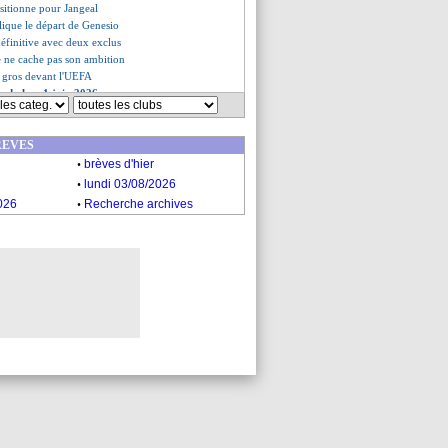
ositionne pour Jangeal
lique le départ de Genesio
e définitive avec deux exclus
 ne cache pas son ambition
e gros devant l'UEFA
s du lun. 1 juin 2026
es du dim. 31 mai 2026
REVES
.
brèves d'hier
.
lundi 03/08/2026
.
026
Recherche archives