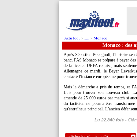
Actu foot
L1
Monaco
>
>
Monaco : des a
Après Sébastien Pocognoli, l'histoire se r
banc, l'AS Monaco se prépare à payer des a
de la licence UEFA requise, mais seule
Allemagne ce mardi, le Bayer Leverkuse
contacté l'instance européenne pour trou
Mais la démarche a pris du temps, et l'A
Luis pour trouver son nouveau club. L
amende de 25 000 euros par match si au
du tacticien ne pourra être transformée 
qu'entraîneur principal. L'ancien défenseu
Lu 22.840 fois
- Clém
afficher les réactions (9)