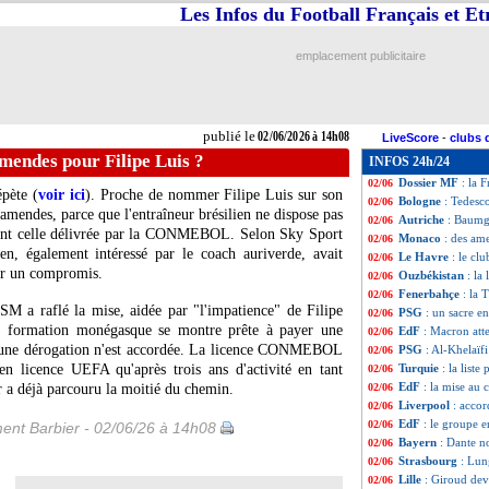
Les Infos du Football Français et E
Bayern
: Kane cr
02/06
Inter
: Dumfries, 
02/06
Qatar
: un ex de
02/06
emplacement publicitaire
Newcastle
: Schär
02/06
PSV
: le Bayern d
02/06
Nice
: une piste 
02/06
Real
: un accord 
02/06
publié le
02/06/2026 à 14h08
LiveScore
-
clubs 
Annecy
: le prop
02/06
mendes pour Filipe Luis ?
INFOS 24h/24
Lille
: Létang mon
02/06
Dossier MF
: la 
02/06
épète (
voir ici
). Proche de nommer Filipe Luis sur son
Bologne
: Tedesco
02/06
mendes, parce que l'entraîneur brésilien ne dispose pas
Autriche
: Baumg
02/06
ment celle délivrée par la CONMEBOL. Selon Sky Sport
Monaco
: des am
02/06
n, également intéressé par le coach auriverde, avait
Le Havre
: le cl
02/06
ver un compromis.
Ouzbékistan
: la
02/06
Fenerbahçe
: la
02/06
SM a raflé la mise, aidée par "l'impatience" de Filipe
PSG
: un sacre e
02/06
a formation monégasque se montre prête à payer une
EdF
: Macron att
02/06
cune dérogation n'est accordée. La licence CONMEBOL
PSG
: Al-Khelaïf
02/06
en licence UEFA qu'après trois ans d'activité en tant
Turquie
: la list
02/06
EdF
: la mise au 
r a déjà parcouru la moitié du chemin.
02/06
Liverpool
: accor
02/06
EdF
: le groupe 
02/06
ent Barbier - 02/06/26 à 14h08
Bayern
: Dante n
02/06
Strasbourg
: Lun
02/06
Lille
: Giroud dev
02/06