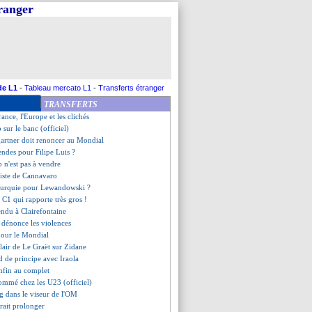
tranger
oit au Ballon d'Or
bonne affaire à saisir ?
 l'OM dans la liste de Lopetegui
 poursuit l'aventure (officiel)
iscute pour Saibari
pour l'après-Maurice
verbal avec Konaté
de L1
-
Tableau mercato L1
-
Transferts étranger
riétaire d'Aston Villa débarque
TRANSFERTS
tre les crocs pour Bouaddi
France, l'Europe et les clichés
 sur le banc (officiel)
artner doit renoncer au Mondial
endes pour Filipe Luis ?
ub n'est pas à vendre
 liste de Cannavaro
 Turquie pour Lewandowski ?
n C1 qui rapporte très gros !
endu à Clairefontaine
i dénonce les violences
e pour le Mondial
clair de Le Graët sur Zidane
d de principe avec Iraola
enfin au complet
ommé chez les U23 (officiel)
g dans le viseur de l'OM
rait prolonger