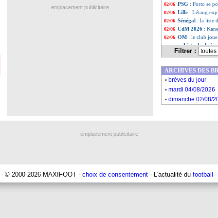
PSG
: Porto se p
02/06
emplacement publicitaire
Lille
: Létang exp
02/06
Sénégal
: la list
02/06
CdM 2026
: Kane
02/06
OM
: le club jou
02/06
Liste des brève
...
Filtrer :
Liste des brèv
...
ARCHIVES DES B
.
brèves du jour
.
mardi 04/08/2026
.
dimanche 02/08/2
emplacement publicitaire
- © 2000-2026 MAXIFOOT -
choix de consentement
- L'actualité du
football
-