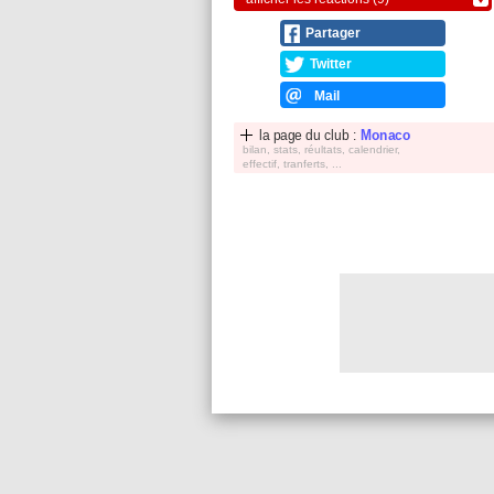
Partager
Twitter
Mail
la page du club :
Monaco
bilan, stats, réultats, calendrier,
effectif, tranferts, ...