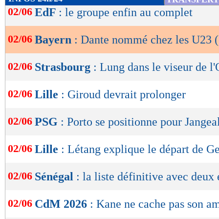
de
02/06
EdF
: le groupe enfin au complet
lecture
02/06
Bayern
: Dante nommé chez les U23 (o
OK
02/06
Strasbourg
: Lung dans le viseur de 
02/06
Lille
: Giroud devrait prolonger
02/06
PSG
: Porto se positionne pour Jangea
02/06
Lille
: Létang explique le départ de G
02/06
Sénégal
: la liste définitive avec deux
02/06
CdM 2026
: Kane ne cache pas son a