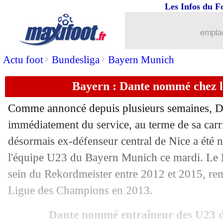
Les Infos du F
02/06
Real
: un accord verbal avec Konaté
emplac
02/06
Annecy
: le propriétaire d'Aston Villa
>
>
Actu foot
Bundesliga
Bayern Munich
02/06
Lille
: Létang montre les crocs pour 
Bayern : Dante nommé chez le
02/06
Dossier MF
: la France, l'Europe et le
Comme annoncé depuis plusieurs semaines, D
02/06
Bologne
: Tedesco sur le banc (officiel
immédiatement du service, au terme de sa carr
désormais ex-défenseur central de Nice a été
02/06
Autriche
: Baumgartner doit renoncer
l'équipe U23 du Bayern Munich ce mardi. Le B
sein du Rekordmeister entre 2012 et 2015, re
02/06
Monaco
: des amendes pour Filipe Lui
Ligue des Champions en 2013.
02/06
Le Havre
: le club n'est pas à vendre
Dante nommé entraîneur des U23 