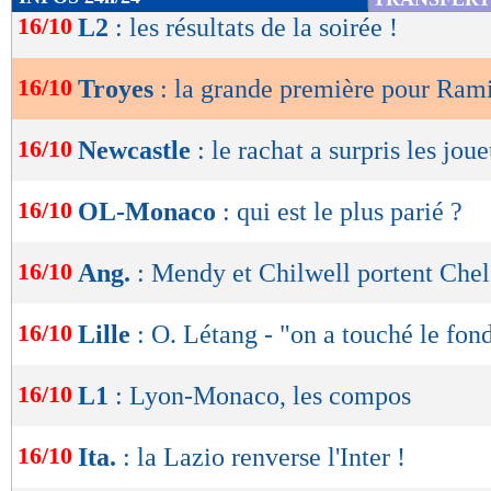
de
16/10
L2
: les résultats de la soirée !
lecture
16/10
Troyes
: la grande première pour Rami
OK
16/10
Newcastle
: le rachat a surpris les jou
16/10
OL-Monaco
: qui est le plus parié ?
16/10
Ang.
: Mendy et Chilwell portent Chel
16/10
Lille
: O. Létang - "on a touché le fon
16/10
L1
: Lyon-Monaco, les compos
16/10
Ita.
: la Lazio renverse l'Inter !