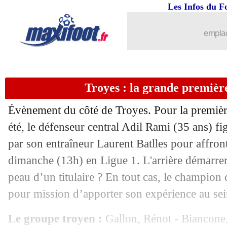
Les Infos du F
emplac
Troyes : la grande premièr
Évènement du côté de Troyes. Pour la première
été, le défenseur central Adil Rami (35 ans) f
par son entraîneur Laurent Batlles pour affro
dimanche (13h) en Ligue 1. L'arrière démarrera
peau d’un titulaire ? En tout cas, le champi
...
brèves d'AUJOURD'HUI ( 8 août 202
pour mission d’apporter son expérience au sei
...
Liste des brèves du dim. 17 octobre 2
Le groupe troyen :
Gallon, Rénot - Biancone