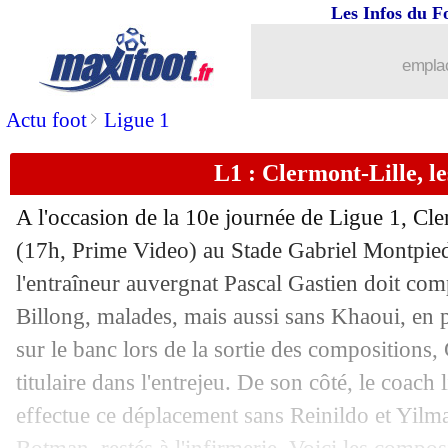
Les Infos du F
16/10
OL-Monaco
: qui est le plus parié ?
emplac
16/10
Ang.
: Mendy et Chilwell portent Chel
>
Actu foot
Ligue 1
16/10
Lille
: O. Létang - "on a touché le fon
L1 : Clermont-Lille, l
16/10
L1
: Lyon-Monaco, les compos
A l'occasion de la 10e journée de Ligue 1, Cle
16/10
Ita.
: la Lazio renverse l'Inter !
(17h, Prime Video) au Stade Gabriel Montpied.
l'entraîneur auvergnat Pascal Gastien doit com
16/10
Atletico
: Griezmann, Suarez ne s'inqu
Billong, malades, mais aussi sans Khaoui, en 
sur le banc lors de la sortie des compositions,
16/10
Lille
: la colère de Xeka
titulaire dans l'entrejeu. De son côté, le coach
effectue ce déplacement sans Reinildo et Yilma
16/10
L1
: Clermont 1-0 Lille (fini)