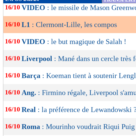
de
16/10
VIDEO
: le missile de Mason Greenw
lecture
Clermont F. -
Lille
(15e en L1)
(8e en L1
16/10
L1
: Clermont-Lille, les compos
OK
% de victoires
FORME
DE l'EQUIPE
42
22% -
%
03/10
Nul
1-1
Indice MF: 21/100
16/10
VIDEO
: le but magique de Salah !
buts
marqués/match
26/09
Déf.
1-3
22/09
Déf.
6-0
1,33
- 1,25
19/09
Nul
1-1
16/10
Liverpool
: Mané dans un cercle très 
11/09
Déf.
4-0
buts
encaissés/match
1,33
2,22 -
16/10
statistiques toutes compétitions con
Barça
: Koeman tient à soutenir Lengl
Lu 3.514 fois
- Romain Rigaux -
16/10
Ang.
: Firmino régale, Liverpool s'amu
16/10
Real
: la préférence de Lewandowski 
16/10
Roma
: Mourinho voudrait Riqui Puig