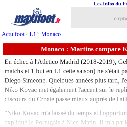
Les Infos du F
16/10
All.
: Dortmund prend la tête, Leipzig 
emplac
16/10
Chelsea
: Rüdiger réclamerait une fort
>
>
Actu foot
L1
Monaco
16/10
L2
: Toulouse corrige Auxerre 6-0 !
Monaco : Martins compare K
16/10
Liverpool
: Salah, le "meilleur" selo
En échec à l'Atletico Madrid (2018-2019), Gel
16/10
VIDEO
: le missile de Mason Greenw
matchs et 1 but en L1 cette saison) ne s'était p
Diego Simeone. Quelques années plus tard, l'
16/10
L1
: Clermont-Lille, les compos
Niko Kovac met également l'accent sur le repli 
discours du Croate passe mieux auprès de l'aili
16/10
VIDEO
: le but magique de Salah !
"Niko Kovac m'a laissé du temps et l'opportun
16/10
Liverpool
: Mané dans un cercle très 
expliqué le Portugais à Nice-Matin. Il m'a parl