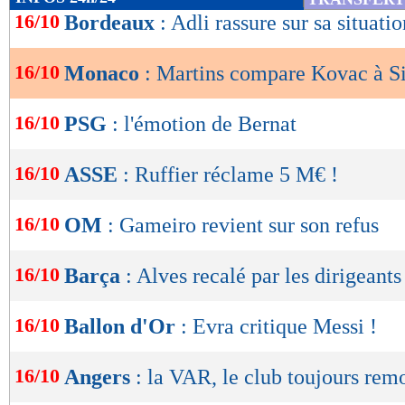
de
16/10
Bordeaux
: Adli rassure sur sa situatio
lecture
16/10
Monaco
: Martins compare Kovac à 
OK
16/10
PSG
: l'émotion de Bernat
16/10
ASSE
: Ruffier réclame 5 M€ !
16/10
OM
: Gameiro revient sur son refus
16/10
Barça
: Alves recalé par les dirigeants
16/10
Ballon d'Or
: Evra critique Messi !
16/10
Angers
: la VAR, le club toujours rem