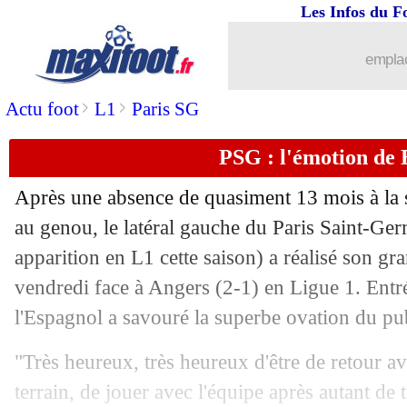
Les Infos du F
16/10
Chelsea
: Rüdiger réclamerait une fort
emplac
16/10
L2
: Toulouse corrige Auxerre 6-0 !
>
>
Actu foot
L1
Paris SG
16/10
Liverpool
: Salah, le "meilleur" selo
PSG : l'émotion de 
16/10
VIDEO
: le missile de Mason Greenw
Après une absence de quasiment 13 mois à la s
16/10
L1
: Clermont-Lille, les compos
au genou, le latéral gauche du Paris Saint-Ge
apparition en L1 cette saison) a réalisé son gr
16/10
VIDEO
: le but magique de Salah !
vendredi face à Angers (2-1) en Ligue 1. Entré
l'Espagnol a savouré la superbe ovation du pub
16/10
Liverpool
: Mané dans un cercle très 
"Très heureux, très heureux d'être de retour ave
16/10
Barça
: Koeman tient à soutenir Lengl
terrain, de jouer avec l'équipe après autant de 