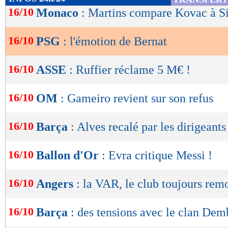
de
16/10
Monaco
: Martins compare Kovac à 
lecture
16/10
PSG
: l'émotion de Bernat
OK
16/10
ASSE
: Ruffier réclame 5 M€ !
16/10
OM
: Gameiro revient sur son refus
16/10
Barça
: Alves recalé par les dirigeants
16/10
Ballon d'Or
: Evra critique Messi !
16/10
Angers
: la VAR, le club toujours rem
16/10
Barça
: des tensions avec le clan Dem