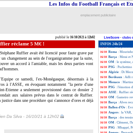
Chelsea
: Rüdiger
16/10
Les Infos du Football Français et E
L2
: Toulouse cor
16/10
Liverpool
: Salah
16/10
emplacement publicitaire
VIDEO
: le miss
16/10
L1
: Clermont-Lil
16/10
VIDEO
: le but 
16/10
Liverpool
: Mané 
16/10
publié le
16/10/2021 à 12h02
Barça
: Koeman t
16/10
LiveScore
-
clubs 
Ang.
: Firmino ré
16/10
ffier réclame 5 M€ !
INFOS 24h/24
Real
: la préfér
16/10
Roma
: Mourinho
16/10
 Stéphane Ruffier avait été licencié pour faute grave par
Barça
: Messi et
16/10
c un changement au sein de l'organigramme par la suite,
OM
: le système,
16/10
trouver un accord à l'amiable, mais les deux parties vont
PSG
: Pochettino 
16/10
prud'hommes.
Algérie
: Di Meco
16/10
Bordeaux
: Adli 
16/10
L'Equipe ce samedi, l'ex-Monégasque, désormais à la
Monaco
: Martin
16/10
euros à l'ASSE, en évoquant notamment "la perte d'une
PSG
: l'émotion 
16/10
int-Etienne a seulement provisionné dans ce dossier 2
ASSE
: Ruffier r
16/10
ndait aux salaires prévus dans le contrat de Ruffier.
OM
: Gameiro rev
16/10
a justice dans une procédure qui s'annonce d'ores et déjà
Barça
: Alves rec
16/10
Ballon d'Or
: Evr
16/10
Angers
: la VAR,
16/10
en Da Silva - 16/10/21 à 12h02
Barça
: des tensi
16/10
OM
: Clément, l
16/10
PSG
: Mbappé, Po
16/10
Angers
: Bernardo
16/10