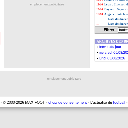
emplacement publicitaire
Lyon
: Emerson dé
16/10
Bayern
: Nagels
16/10
Angers
: Baticle 
16/10
Liste des brèv
...
Liste des brèv
...
Filtrer :
ARCHIVES DES B
.
brèves du jour
.
mercredi 05/08/20
.
lundi 03/08/2026
emplacement publicitaire
- © 2000-2026 MAXIFOOT -
choix de consentement
- L'actualité du
football
-