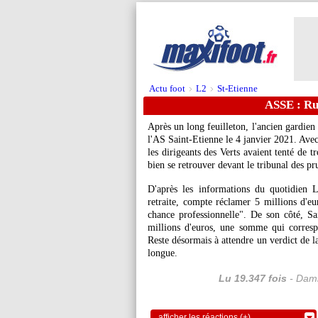
Actu foot
L2
St-Etienne
>
>
ASSE : Ru
Après un long feuilleton, l'ancien gardien
l'AS Saint-Etienne le 4 janvier 2021. Ave
les dirigeants des Verts avaient tenté de 
bien se retrouver devant le tribunal des 
D'après les informations du quotidien 
retraite, compte réclamer 5 millions d'
chance professionnelle". De son côté, Sa
millions d'euros, une somme qui correspo
Reste désormais à attendre un verdict de l
longue.
Lu 19.347 fois
- Dami
afficher les réactions (+)