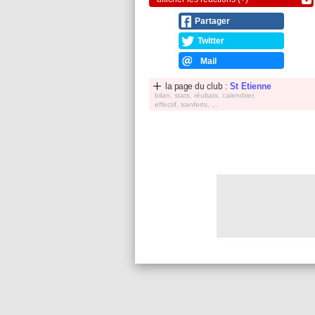
Partager
Twitter
Mail
la page du club :
St Etienne
bilan, stats, réultats, calendrier,
effectif, tranferts, ...