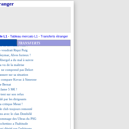
 réclamerait une fortune !
tranger
rige Auxerre 6-0 !
, le "meilleur" selon Klopp
ile de Mason Greenwood !
le, les compos
magique de Salah !
dans un cercle très fermé
ient à soutenir Lenglet
de L1
-
Tableau mercato L1
-
Transferts étranger
gale, Liverpool s'amuse 5-0 !
TRANSFERTS
ence de Lewandowski ?
 voudrait Riqui Puig
 Neymar, Alves furieux !
 Abergel a du mal à suivre
a vu de la maîtrise
 ne comprend pas Delort
rassure sur sa situation
s compare Kovac à Simeone
de Bernat
éclame 5 M€ !
ient sur son refus
alé par les dirigeants
a critique Messi !
 le club toujours remonté
ons avec le clan Dembélé
'hommage des Ultras du PSG
chettino a l'habitude
ni dépité par l'arbitrage