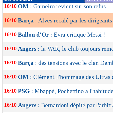
de
16/10
OM
: Gameiro revient sur son refus
lecture
16/10
Barça
: Alves recalé par les dirigeants
OK
16/10
Ballon d'Or
: Evra critique Messi !
16/10
Angers
: la VAR, le club toujours rem
16/10
Barça
: des tensions avec le clan Dem
16/10
OM
: Clément, l'hommage des Ultras
16/10
PSG
: Mbappé, Pochettino a l'habitud
16/10
Angers
: Bernardoni dépité par l'arbit