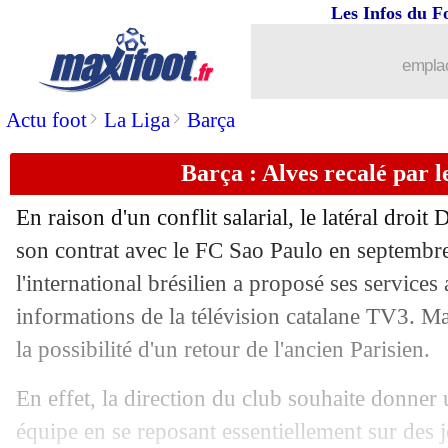
Les Infos du F
16/10
VIDEO
: le missile de Mason Greenw
emplac
16/10
L1
: Clermont-Lille, les compos
>
>
Actu foot
La Liga
Barça
16/10
VIDEO
: le but magique de Salah !
Barça : Alves recalé par l
16/10
Liverpool
: Mané dans un cercle très 
En raison d'un conflit salarial, le latéral droit 
16/10
Barça
: Koeman tient à soutenir Lengl
son contrat avec le FC Sao Paulo en septembre
l'international brésilien a proposé ses services
16/10
Ang.
: Firmino régale, Liverpool s'amu
informations de la télévision catalane TV3. Ma
la possibilité d'un retour de l'ancien Parisien.
16/10
Real
: la préférence de Lewandowski 
En effet, la direction du club souhaite donner
16/10
Roma
: Mourinho voudrait Riqui Puig
équipe en se reposant essentiellement sur des j