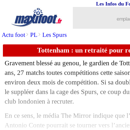
Les Infos du F
09/02
Tottenham
: Lloris, longue absence c
emplac
09/02
The Best
: Deschamps et Regragui éca
>
>
Actu foot
PL
Les Spurs
09/02
Monaco
: Paris, Clement veut imposer
Tottenham : un retraité pour r
09/02
Barça
: Laporta fait le point pour Bus
Gravement blessé au genou, le gardien de Tot
09/02
PSG
: Riolo insiste sur la Mbappé-dé
ans, 27 matchs toutes compétitions cette saiso
environ deux mois de compétition. Si sa doubl
09/02
Lyon
: Delgado conseille un jeune tale
le suppléer dans la cage des Spurs, ce coup dur
club londonien à recruter.
09/02
SL
: la réponse cash de l'ECA !
En ce sens, le média The Mirror indique que l
09/02
Barça
: Dembélé, Laporta clair sur son
Antonio Conte pourrait se tourner vers l’anci