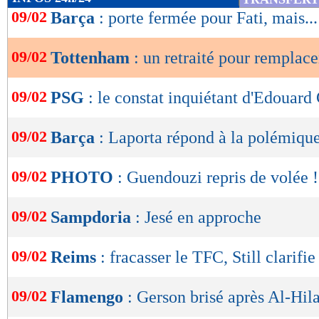
de
09/02
Barça
: porte fermée pour Fati, mais...
lecture
09/02
Tottenham
: un retraité pour remplace
OK
09/02
PSG
: le constat inquiétant d'Edouard
09/02
Barça
: Laporta répond à la polémiqu
09/02
PHOTO
: Guendouzi repris de volée !
09/02
Sampdoria
: Jesé en approche
09/02
Reims
: fracasser le TFC, Still clarifie
09/02
Flamengo
: Gerson brisé après Al-Hila