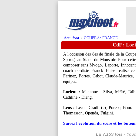
Actu foot
COUPE de FRANCE
>
CdF : Lori
A l'occasion des 8es de finale de la Coup
Sports) au Stade du Moustoir. Pour cette
composer sans Mvogo, Laporte, Innocent, 
coach nordiste Franck Haise réalise ce
Farinez, Fortes, Cabot, Claude-Maurice, 
équipes.
Lorient :
Mannone - Silva, Meïté, Talb
Cathline - Dieng.
Lens :
Leca - Gradit (c), Poreba, Boura 
Thomasson, Openda, Fulgini.
Suivez l'évolution du score et les bute
Lu 7.159 fois
- Youc