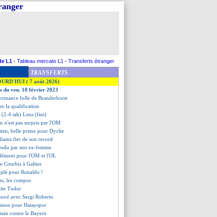
tranger
de L1
-
Tableau mercato L1
-
Transferts étranger
TRANSFERTS
OURD'HUI ( 7 août 2026)
es du ven. 10 février 2023
formance folle de Branderhorst
re la qualification
 (2-4 tab) Lens (fini)
en n'est pas surpris par l'OM
ntien, belle prime pour Dyche
lliams fier de son record
fendu par son ex-femme
 clément pour l'OM et l'OL
de Courbis à Galtier
uplé pour Ronaldo !
ns, les compos
cite Tudor
rouvé avec Sergi Roberto
saison pour Hatayspor
rtain contre le Bayern