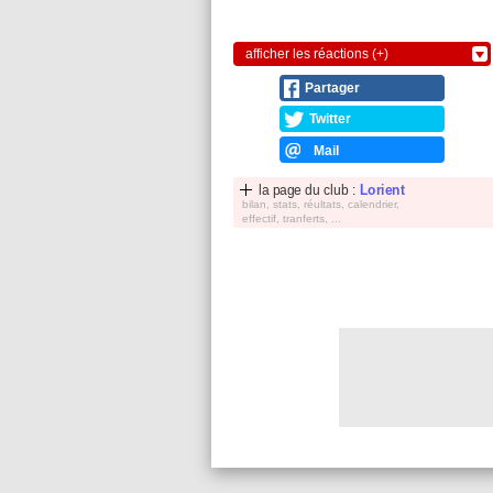
afficher les réactions (+)
Partager
Twitter
Mail
la page du club :
Lorient
bilan, stats, réultats, calendrier,
effectif, tranferts, ...