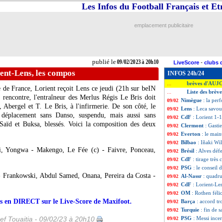
Les Infos du Football Français et E
emplacement publicitaire
publié le
09/02/2023 à 20h10
LiveScore
-
clubs 
ent-Lens, les compos
INFOS 24h/24
brèves d'AUJ
...
e de France, Lorient reçoit Lens ce jeudi (21h sur beIN
Liste des brèv
...
 rencontre, l'entraîneur des Merlus Régis Le Bris doit
Nimègue
: la per
09/02
Abergel et T. Le Bris, à l'infirmerie. De son côté, le
Lens
: Leca savou
09/02
 déplacement sans Danso, suspendu, mais aussi sans
CdF
: Lorient 1-1
09/02
Saïd et Buksa, blessés. Voici la composition des deux
Clermont
: Gasti
09/02
Everton
: le mai
09/02
Bilbao
: Iñaki Wi
09/02
i, Yongwa - Makengo, Le Fée (c) - Faivre, Ponceau,
Brésil
: Alves dé
09/02
CdF
: tirage très
09/02
PSG
: le conseil 
09/02
- Frankowski, Abdul Samed, Onana, Pereira da Costa -
Al-Nassr
: quadr
09/02
CdF
: Lorient-Le
09/02
OM
: Rothen féli
09/02
urs en DIRECT sur le Live-Score de Maxifoot.
Barça
: accord t
09/02
Turquie
: fin de 
09/02
ef Touaitia - 09/02/23 à 20h10
PSG
: Messi ince
09/02