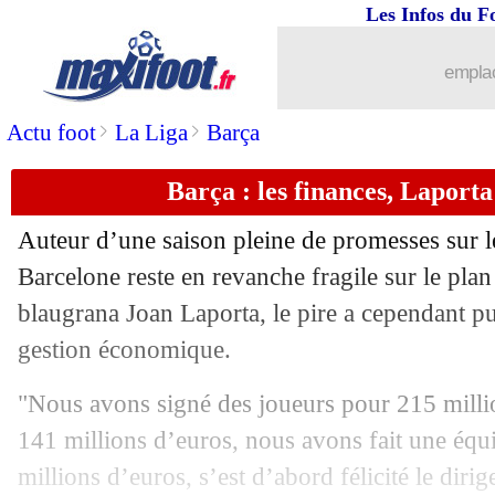
Les Infos du F
09/02
Barça
: accord trouvé avec Sergi Robe
emplac
09/02
Turquie
: fin de saison pour Hatayspo
>
>
Actu foot
La Liga
Barça
09/02
PSG
: Messi incertain contre le Bayer
Barça : les finances, Laporta
09/02
Tottenham
: Lloris, longue absence c
Auteur d’une saison pleine de promesses sur le
09/02
The Best
: Deschamps et Regragui éca
Barcelone reste en revanche fragile sur le plan
blaugrana Joan Laporta, le pire a cependant pu
09/02
Monaco
: Paris, Clement veut imposer
gestion économique.
09/02
Barça
: Laporta fait le point pour Bus
"Nous avons signé des joueurs pour 215 milli
141 millions d’euros, nous avons fait une équ
09/02
PSG
: Riolo insiste sur la Mbappé-dé
millions d’euros, s’est d’abord félicité le diri