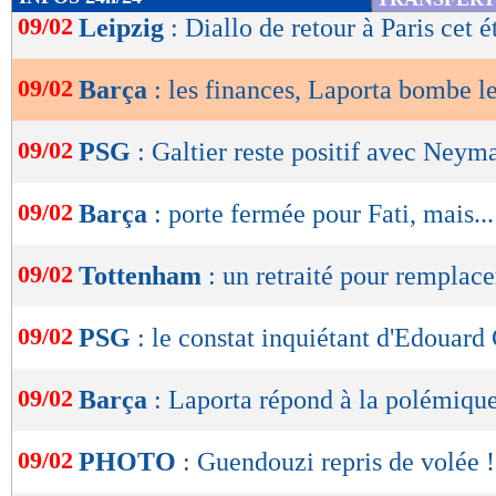
de
09/02
Leipzig
: Diallo de retour à Paris cet é
lecture
09/02
Barça
: les finances, Laporta bombe le
OK
09/02
PSG
: Galtier reste positif avec Neym
09/02
Barça
: porte fermée pour Fati, mais...
09/02
Tottenham
: un retraité pour remplace
09/02
PSG
: le constat inquiétant d'Edouard
09/02
Barça
: Laporta répond à la polémiqu
09/02
PHOTO
: Guendouzi repris de volée !