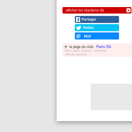
afficher les réactions (9)
Partager
Twitter
Mail
la page du club :
Paris SG
bilan, stats, réultats, calendrier,
effectif, tranferts, ...