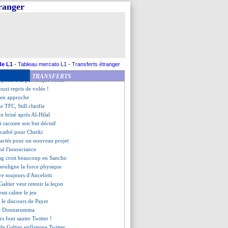
a positive avant le Bayern
tranger
anc distribue les bons points
retour et une punchline
e retour à Paris cet été ?
ces, Laporta bombe le torse
ste positif avec Neymar
mée pour Fati, mais...
etraité pour remplacer Lloris ?
de L1
-
Tableau mercato L1
-
Transferts étranger
 inquiétant d'Edouard Cissé
TRANSFERTS
répond à la polémique Messi
uzi repris de volée !
é en approche
le TFC, Still clarifie
n brisé après Al-Hilal
 raconte son but décisif
ecadré pour Cherki
tactés pour un nouveau projet
mé l'insouciance
ag croit beaucoup en Sancho
souligne la force physique
êve toujours d'Ancelotti
Galtier veut retenir la leçon
essi calme le jeu
 le discours de Payet
 de Donnarumma
rs font sauter Twitter !
n de Galtier enflamme Twitter