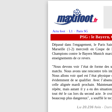
Actu foot
L1
Paris SG
>
>
PSG : le Bayern, 
Dépassé dans l'engagement, le Paris Sa
Marseille (1-2) mercredi en Coupe de F
Champions contre le Bayern Munich mardi, 
enseignements de ce revers.
"Nous devons voir l’état de forme des 
matchs. Nous avons une rencontre très im
Nous allons voir quel est l’état physique 
évidemment de se qualifier. Avec l’absenc
celle alignée mardi prochain. Maintenan
répète, mais autant il y a eu des situatio
tout été le cas lors du second acte. Je cr
beaucoup plus dangereux", a soufflé le tec
Lu 20.236 fois
- Dami