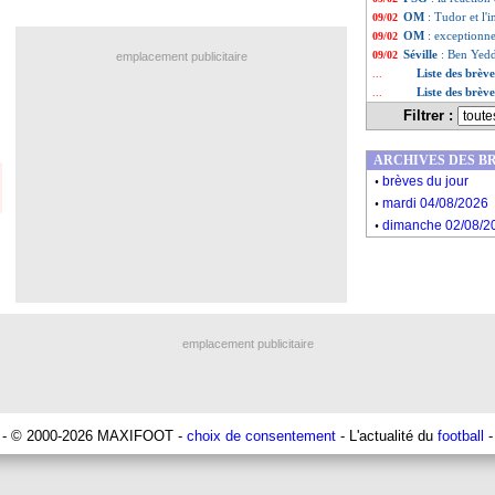
OM
: Tudor et l'
09/02
OM
: exceptionn
09/02
Séville
: Ben Yedd
09/02
emplacement publicitaire
Liste des brèv
...
Liste des brèv
...
Filtrer :
ARCHIVES DES B
.
brèves du jour
.
mardi 04/08/2026
.
dimanche 02/08/2
emplacement publicitaire
- © 2000-2026 MAXIFOOT -
choix de consentement
- L'actualité du
football
-