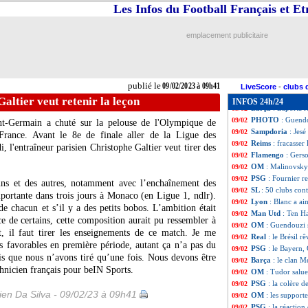
PSG
: Donnarumm
09/02
Les Infos du Football Français et E
Lyon
: Cherki, Bl
09/02
Milan
: Ibra, un 
09/02
emplacement publicitaire
Leipzig
: Diallo d
09/02
Barça
: les finan
09/02
PSG
: Galtier re
09/02
Barça
: porte fer
09/02
publié le
09/02/2023 à 09h41
Tottenham
: un r
09/02
LiveScore
-
clubs 
PSG
: le constat
09/02
Galtier veut retenir la leçon
INFOS 24h/24
Barça
: Laporta 
09/02
PHOTO
: Guendo
09/02
int-Germain a chuté sur la pelouse de l'Olympique de
Sampdoria
: Jes
09/02
rance. Avant le 8e de finale aller de la Ligue des
Reims
: fracasser 
09/02
l'entraîneur parisien Christophe Galtier veut tirer des
Flamengo
: Gerso
09/02
OM
: Malinovskyi
09/02
PSG
: Fournier r
09/02
uns et des autres, notamment avec l’enchaînement des
SL
: 50 clubs con
09/02
portante dans trois jours à Monaco (en Ligue 1, ndlr).
Lyon
: Blanc a ai
09/02
de chacun et s’il y a des petits bobos. L’ambition était
Man Utd
: Ten H
09/02
e de certains, cette composition aurait pu ressembler à
OM
: Guendouzi 
09/02
t, il faut tirer les enseignements de ce match. Je me
Real
: le Brésil r
09/02
ns favorables en première période, autant ça n’a pas du
PSG
: le Bayern, 
09/02
ois que nous n’avons tiré qu’une fois. Nous devons être
Barça
: le clan M
09/02
hnicien français pour beIN Sports.
OM
: Tudor salue
09/02
PSG
: la colère
09/02
en Da Silva - 09/02/23 à 09h41
OM
: les supporte
09/02
PSG
: la réactio
09/02