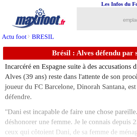
Les Infos du F
emplac
>
Actu foot
BRESIL
Brésil : Alves défendu par
Incarcéré en Espagne suite à des accusations d
Alves (39 ans) reste dans l'attente de son pro
joueur du FC Barcelone, Dinorah Santana, est 
défendre.
"Dani est incapable de faire une chose pareille.
déshonorer une femme. Je le connais depuis 
ceux qui côtoient Dani, de sa femme de ménage