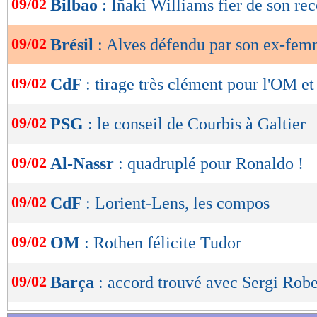
09/02
Bilbao
: Iñaki Williams fier de son re
de
lecture
09/02
Brésil
: Alves défendu par son ex-fe
OK
09/02
CdF
: tirage très clément pour l'OM et
09/02
PSG
: le conseil de Courbis à Galtier
09/02
Al-Nassr
: quadruplé pour Ronaldo !
09/02
CdF
: Lorient-Lens, les compos
09/02
OM
: Rothen félicite Tudor
09/02
Barça
: accord trouvé avec Sergi Robe