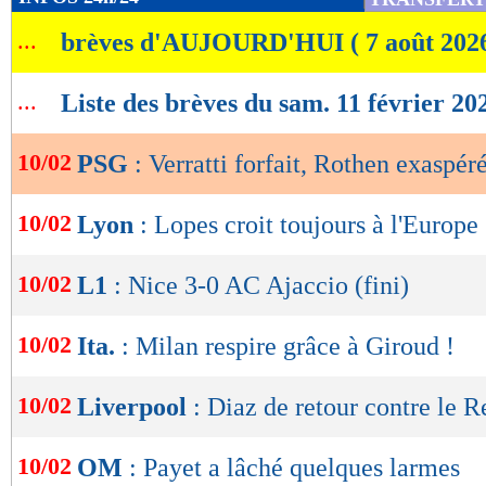
de
...
brèves d'AUJOURD'HUI ( 7 août 202
lecture
OK
...
Liste des brèves du sam. 11 février 20
10/02
PSG
: Verratti forfait, Rothen exaspér
10/02
Lyon
: Lopes croit toujours à l'Europe
10/02
L1
: Nice 3-0 AC Ajaccio (fini)
10/02
Ita.
: Milan respire grâce à Giroud !
10/02
Liverpool
: Diaz de retour contre le R
10/02
OM
: Payet a lâché quelques larmes