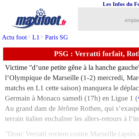
Les Infos du F
emplac
>
>
Actu foot
L1
Paris SG
PSG : Verratti forfait, Ro
Victime "d’une petite gêne à la hanche gauche" 
l’Olympique de Marseille (1-2) mercredi, Marc
matchs en L1 cette saison) manquera le déplac
Germain à Monaco samedi (17h) en Ligue 1 (
Au grand dam de Jérôme Rothen, qui s’exaspèr
terrain italien enchaîner les allers-retours à l’i
"Donc Verratti revient contre Marseille (après 