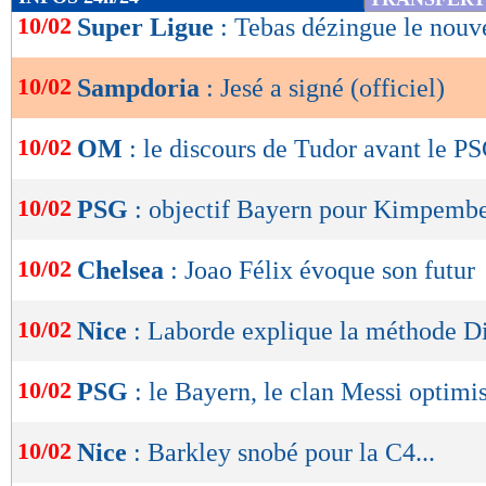
de
10/02
Super Ligue
: Tebas dézingue le nouv
lecture
10/02
Sampdoria
: Jesé a signé (officiel)
OK
10/02
OM
: le discours de Tudor avant le P
10/02
PSG
: objectif Bayern pour Kimpemb
10/02
Chelsea
: Joao Félix évoque son futur
10/02
Nice
: Laborde explique la méthode D
10/02
PSG
: le Bayern, le clan Messi optimi
10/02
Nice
: Barkley snobé pour la C4...