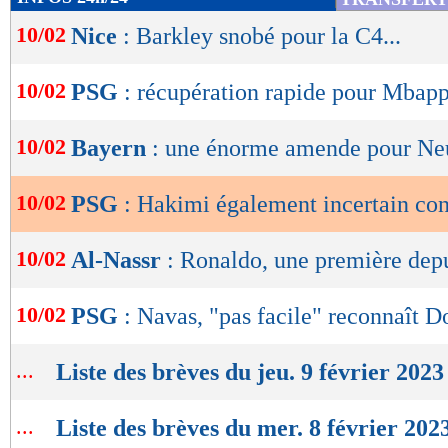
de
10/02
Nice
: Barkley snobé pour la C4...
lecture
OK
10/02
PSG
: récupération rapide pour Mbap
10/02
Bayern
: une énorme amende pour Ne
10/02
PSG
: Hakimi également incertain co
10/02
Al-Nassr
: Ronaldo, une première dep
10/02
PSG
: Navas, "pas facile" reconnaît
...
Liste des brèves du jeu. 9 février 2023
...
Liste des brèves du mer. 8 février 202