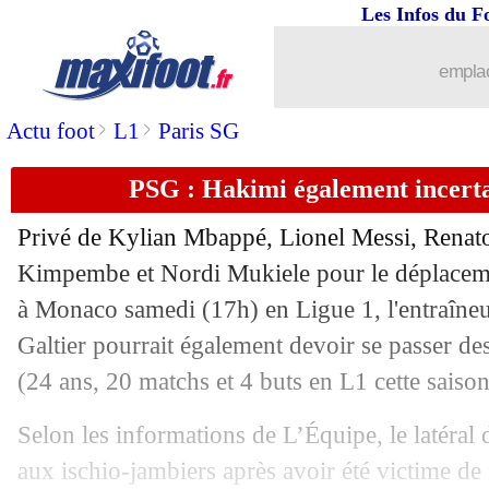
Les Infos du F
10/02
PSG
: Messi reprendra l'entraînement 
emplac
10/02
PSG
: Galtier prévient ses joueurs ap
>
>
Actu foot
L1
Paris SG
10/02
VIDEO
: Hulk frappe toujours aussi fo
PSG : Hakimi également incert
10/02
Chelsea
: bonne nouvelle pour Thiago 
Privé de Kylian Mbappé, Lionel Messi, Renat
Kimpembe et Nordi Mukiele pour le déplacem
10/02
Barça
: Alba très clair sur son avenir
à Monaco samedi (17h) en Ligue 1, l'entraîneu
10/02
Galtier pourrait également devoir se passer d
FFF
: l'audit définitif bientôt dévoilé
(24 ans, 20 matchs et 4 buts en L1 cette saison
10/02
OM
: Payet parmi les finalistes du pri
Selon les informations de L’Équipe, le latéral 
10/02
Chelsea
: Flick approché
aux ischio-jambiers après avoir été victime d