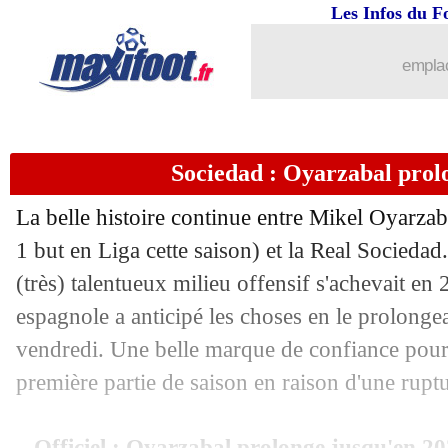
Les Infos du F
emplac
...
brèves d'AUJOURD'HUI ( 6 août 202
Sociedad : Oyarzabal prolon
...
Liste des brèves du sam. 11 février 20
La belle histoire continue entre Mikel Oyarzaba
10/02
PSG
: Verratti forfait, Rothen exaspér
1 but en Liga cette saison) et la Real Sociedad
(très) talentueux milieu offensif s'achevait en
10/02
Lyon
: Lopes croit toujours à l'Europe
espagnole a anticipé les choses en le prolonge
vendredi. Une belle marque de confiance pour 
10/02
L1
: Nice 3-0 AC Ajaccio (fini)
première partie de saison en raison d'une ruptu
10/02
Ita.
: Milan respire grâce à Giroud !
Officiel : Oyarzabal prolonge jusqu'en 20