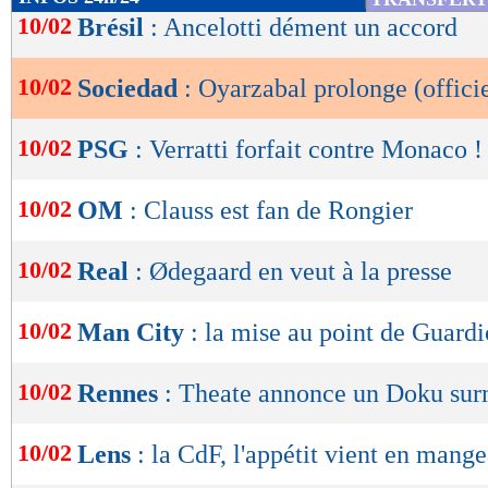
de
10/02
Brésil
: Ancelotti dément un accord
lecture
10/02
Sociedad
: Oyarzabal prolonge (officie
OK
10/02
PSG
: Verratti forfait contre Monaco !
10/02
OM
: Clauss est fan de Rongier
10/02
Real
: Ødegaard en veut à la presse
10/02
Man City
: la mise au point de Guardi
10/02
Rennes
: Theate annonce un Doku sur
10/02
Lens
: la CdF, l'appétit vient en mang