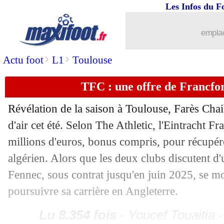
Les Infos du F
03/07
Inter Miami
: Ramos hésite encore
emplac
03/07
Olympiakos
: Valbuena fait un choix f
>
>
Actu foot
L1
Toulouse
03/07
Strasbourg
: Vieira se sent plus fort
TFC : une offre de Francfo
03/07
Dortmund
: Nmecha recruté 30 M€ (of
Révélation de la saison à Toulouse, Farès Chai
d'air cet été. Selon The Athletic, l'Eintracht F
03/07
PHOTO
: Marcelino est à Marseille
millions d'euros, bonus compris, pour récupére
03/07
PSG
: des désaccords Enrique-Campos 
algérien. Alors que les deux clubs discutent d'u
Fennec, sous contrat jusqu'en juin 2025, se mo
03/07
Divers
: M'Vila est libre (officiel)
poursuivre sa carrière en Angleterre.
03/07
Lyon
: Pulisic dit non !
Lu 8.354 fois
- Youcef Touaitia 