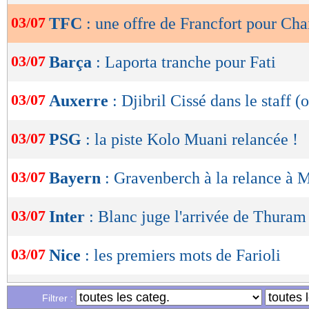
03/07
TFC
: une offre de Francfort pour Cha
OK
03/07
Barça
: Laporta tranche pour Fati
03/07
Auxerre
: Djibril Cissé dans le staff (o
03/07
PSG
: la piste Kolo Muani relancée !
03/07
Bayern
: Gravenberch à la relance à M
03/07
Inter
: Blanc juge l'arrivée de Thuram
03/07
Nice
: les premiers mots de Farioli
03/07
Dortmund
: un ex-titi va rapporter 1
Filtrer :