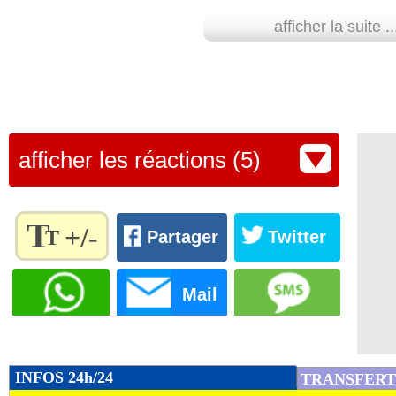
afficher la suite ..
afficher les réactions (5)
T
+/-
T
Partager
Twitter
Règlez la
taille du
Mail
texte
pour
l'adapter
à vos
INFOS 24h/24
TRANSFERT
préférences