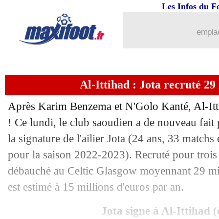
Les Infos du F
emplac
Al-Ittihad : Jota recruté 29 
Après Karim Benzema et N'Golo Kanté, Al-Itti
! Ce lundi, le club saoudien a de nouveau fait p
la signature de l'ailier Jota (24 ans, 33 match
pour la saison 2022-2023). Recruté pour trois 
débauché au Celtic Glasgow moyennant 29 mill
est estimé à 15 millions d'euros par an.
Jota signe à Al-Ittihad (o