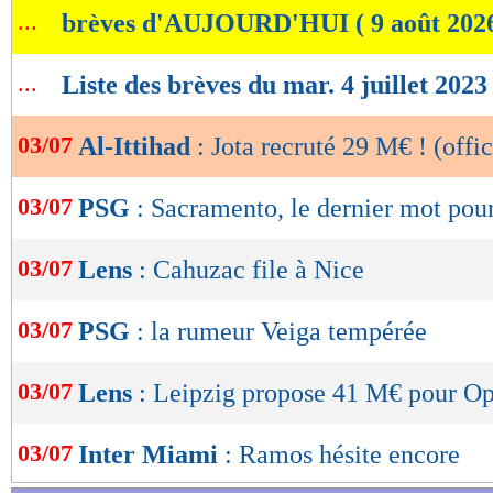
...
brèves d'AUJOURD'HUI ( 9 août 202
de
lecture
...
Liste des brèves du mar. 4 juillet 2023
OK
03/07
Al-Ittihad
: Jota recruté 29 M€ ! (offic
03/07
PSG
: Sacramento, le dernier mot pou
03/07
Lens
: Cahuzac file à Nice
03/07
PSG
: la rumeur Veiga tempérée
03/07
Lens
: Leipzig propose 41 M€ pour O
03/07
Inter Miami
: Ramos hésite encore