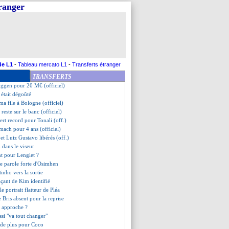
tranger
ranche pour Fati
 Cissé dans le staff (off.)
olo Muani relancée !
erch à la relance à Milan ?
 l'arrivée de Thuram
s mots de Farioli
x-titi va rapporter 15 M€
de L1
-
Tableau mercato L1
-
Transferts étranger
 pour Alvero
TRANSFERTS
st terminé ?
uggen pour 20 M€ (officiel)
était dégoûté
a file à Bologne (officiel)
reste sur le banc (officiel)
fert record pour Tonali (off.)
mach pour 4 ans (officiel)
 et Luiz Gustavo libérés (off.)
 dans le viseur
nt pour Lenglet ?
 de parole forte d'Osimhen
tinho vers la sortie
açant de Kim identifié
 le portrait flatteur de Pléa
e Bris absent pour la reprise
 approche ?
ssi "va tout changer"
s de plus pour Coco