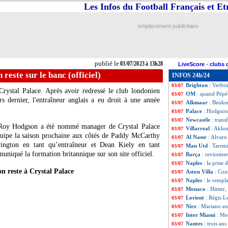
Les Infos du Football Français et E
Barça
: Laporta t
03/07
Auxerre
: Djibril
03/07
PSG
: la piste K
03/07
emplacement publicitaire
Bayern
: Gravenb
03/07
Inter
: Blanc juge
03/07
Nice
: les premier
03/07
Dortmund
: un e
03/07
publié le
03/07/2023 à 13h28
LiveScore
-
clubs 
Lyon
: une offre
03/07
reste sur le banc (officiel)
INFOS 24h/24
Lens
: Diarra, c'e
03/07
Brighton
: Verbr
03/07
Crystal Palace. Après avoir redressé le club londonien
OM
: quand Pépé 
03/07
s dernier, l'entraîneur anglais a eu droit à une année
Alkmaar
: Beukem
03/07
Palace
: Hodgson 
03/07
Newcastle
: trans
03/07
Roy Hodgson a été nommé manager de Crystal Palace
Villarreal
: Akho
03/07
équipe la saison prochaine aux côtés de Paddy McCarthy
Al Nassr
: Alvaro
03/07
ington en tant qu’entraîneur et Dean Kiely en tant
Man Utd
: Taremi
03/07
uniqué la formation britannique sur son site officiel.
Barça
: revireme
03/07
Naples
: la prise
03/07
 reste à Crystal Palace
Aston Villa
: Cou
03/07
Naples
: le rempl
03/07
Monaco
: Hütter,
03/07
Lorient
: Régis L
03/07
Nice
: Mariano en
03/07
Inter Miami
: Me
03/07
Nantes
: trois an
03/07