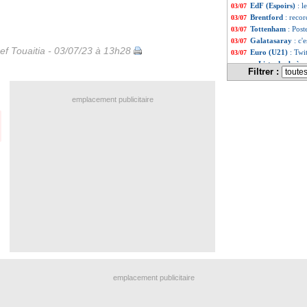
EdF (Espoirs)
: l
03/07
Brentford
: reco
03/07
Tottenham
: Pos
03/07
Galatasaray
: c'
03/07
ef Touaitia - 03/07/23 à 13h28
Euro (U21)
: Twi
03/07
Liste des brève
...
Filtrer :
Liste des brève
...
emplacement publicitaire
emplacement publicitaire