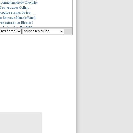
e constat lucide de Chevalier
rd en vue avec Collins
tecoglou promet du jeu
est fini pour Mata (officiel)
tter enfonce les Bleuets !
s du dim. 2 juillet 2023
s du sam. 1 juillet 2023