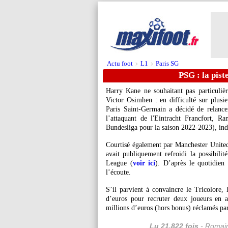
Actu foot
L1
Paris SG
>
>
PSG : la pist
Harry Kane ne souhaitant pas particuli
Victor Osimhen : en difficulté sur plusie
Paris Saint-Germain a décidé de relance
l’attaquant de l'Eintracht Francfort, 
Bundesliga pour la saison 2022-2023), ind
Courtisé également par Manchester United,
avait publiquement refroidi la possibili
League (
voir ici
). D’après le quotidien
l’écoute.
S’il parvient à convaincre le Tricolore
d’euros pour recruter deux joueurs en a
millions d’euros (hors bonus) réclamés par 
Lu 21.822 fois
- Romain