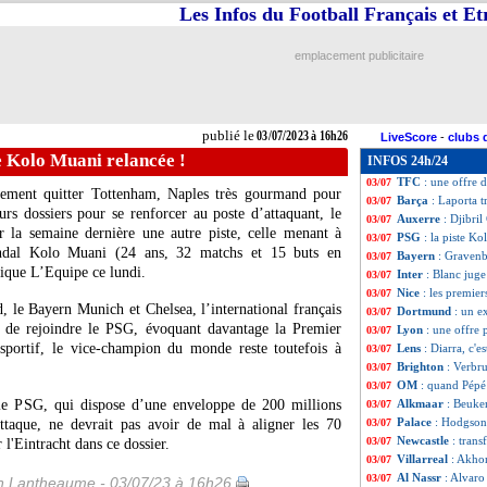
Les Infos du Football Français et E
Lyon
: Pulisic dit
03/07
PSG
: Veiga tout
03/07
Inter
: Brozovic s
03/07
emplacement publicitaire
Al-Ettifaq
: Gerr
03/07
Nice
: Rivère ann
03/07
Barça
: Laporta n
03/07
Roma
: Mourinho
03/07
publié le
03/07/2023 à 16h26
LiveScore
-
clubs 
Celta
: Galan rejo
03/07
e Kolo Muani relancée !
INFOS 24h/24
Montpellier
: un 
03/07
TFC
: une offre 
03/07
èrement quitter Tottenham, Naples très gourmand pour
Barça
: Laporta t
03/07
urs dossiers pour se renforcer au poste d’attaquant, le
Auxerre
: Djibril
03/07
r la semaine dernière une autre piste, celle menant à
PSG
: la piste K
03/07
Randal Kolo Muani (24 ans, 32 matchs et 15 buts en
Bayern
: Gravenb
03/07
ique L’Equipe ce lundi.
Inter
: Blanc juge
03/07
Nice
: les premier
03/07
 le Bayern Munich et Chelsea, l’international français
Dortmund
: un e
03/07
té de rejoindre le PSG, évoquant davantage la Premier
Lyon
: une offre
03/07
 sportif, le vice-champion du monde reste toutefois à
Lens
: Diarra, c'e
03/07
Brighton
: Verbr
03/07
OM
: quand Pépé 
03/07
, le PSG, qui dispose d’une enveloppe de 200 millions
Alkmaar
: Beukem
03/07
Palace
: Hodgson 
ttaque, ne devrait pas avoir de mal à aligner les 70
03/07
Newcastle
: trans
03/07
l'Eintracht dans ce dossier.
Villarreal
: Akho
03/07
Al Nassr
: Alvaro
03/07
 Lantheaume - 03/07/23 à 16h26