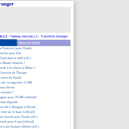
tranger
 non !
 proche de signer ?
igne à Al-Nassr (officiel)
ard nommé coach ! (officiel)
once un changement de projet
e retient pas Kessié
, bipolaire pour Ibañez
de L1
-
Tableau mercato L1
-
Transferts étranger
int l'Atletico (officiel)
TRANSFERTS
gardien bosnien arrive
de Francfort pour Chaibi
ranche pour Fati
 Cissé dans le staff (off.)
olo Muani relancée !
erch à la relance à Milan ?
 l'arrivée de Thuram
s mots de Farioli
x-titi va rapporter 15 M€
 pour Alvero
st terminé ?
uggen pour 20 M€ (officiel)
était dégoûté
a file à Bologne (officiel)
reste sur le banc (officiel)
fert record pour Tonali (off.)
mach pour 4 ans (officiel)
 et Luiz Gustavo libérés (off.)