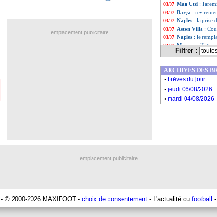
Man Utd
: Taremi
03/07
Barça
: revireme
03/07
Naples
: la prise
03/07
Aston Villa
: Cou
03/07
emplacement publicitaire
Naples
: le rempl
03/07
Monaco
: Hütter,
03/07
Filtrer :
Lorient
: Régis L
03/07
Nice
: Mariano en
03/07
ARCHIVES DES B
Inter Miami
: Me
03/07
.
Nantes
: trois an
03/07
brèves du jour
.
EdF (Espoirs)
: l
03/07
jeudi 06/08/2026
Brentford
: reco
03/07
.
mardi 04/08/2026
Tottenham
: Pos
03/07
Galatasaray
: c'
03/07
Euro (U21)
: Twi
03/07
Liste des brève
...
Liste des brève
...
emplacement publicitaire
- © 2000-2026 MAXIFOOT -
choix de consentement
- L'actualité du
football
-