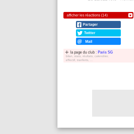
afficher les réactions (14)
Partager
Twitter
Mail
la page du club :
Paris SG
bilan, stats, réultats, calendrier,
effectif, tranferts, ...