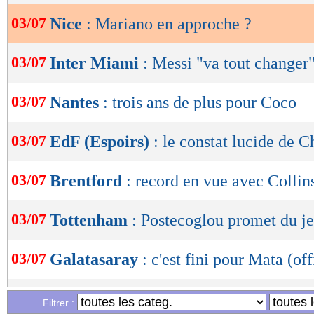
03/07
Nice
: Mariano en approche ?
OK
03/07
Inter Miami
: Messi "va tout changer
03/07
Nantes
: trois ans de plus pour Coco
03/07
EdF (Espoirs)
: le constat lucide de C
03/07
Brentford
: record en vue avec Collin
03/07
Tottenham
: Postecoglou promet du j
03/07
Galatasaray
: c'est fini pour Mata (off
03/07
Euro (U21)
: Twitter enfonce les Bleue
Filtrer :