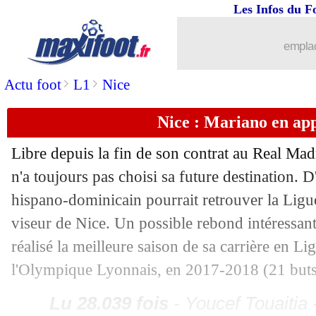
Les Infos du F
03/07
Lyon
: une offre pour Alvero
emplac
03/07
Lens
: Diarra, c'est terminé ?
>
>
Actu foot
L1
Nice
03/07
Brighton
: Verbruggen pour 20 M€ (off
Nice : Mariano en ap
03/07
OM
: quand Pépé était dégoûté
Libre depuis la fin de son contrat au Real Ma
n'a toujours pas choisi sa future destination. D
03/07
Alkmaar
: Beukema file à Bologne (of
hispano-dominicain pourrait retrouver la Ligue
03/07
Palace
: Hodgson reste sur le banc (off
viseur de Nice. Un possible rebond intéressan
réalisé la meilleure saison de sa carrière en Li
03/07
Newcastle
: transfert record pour Tonal
l'Olympique Lyonnais, en 2017-2018 (21 buts
03/07
Villarreal
: Akhomach pour 4 ans (offi
Lu 28.039 fois
- Youcef Touaitia 