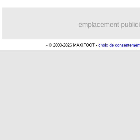
...
Liste des brèves du dim. 2 juillet 2023
emplacement publici
...
Liste des brèves du sam. 1 juillet 2023
- © 2000-2026 MAXIFOOT -
choix de consentemen