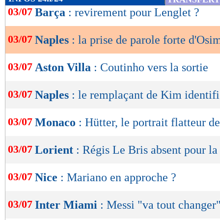
de
03/07
Barça
: revirement pour Lenglet ?
lecture
03/07
Naples
: la prise de parole forte d'Os
OK
03/07
Aston Villa
: Coutinho vers la sortie
03/07
Naples
: le remplaçant de Kim identif
03/07
Monaco
: Hütter, le portrait flatteur d
03/07
Lorient
: Régis Le Bris absent pour la
03/07
Nice
: Mariano en approche ?
03/07
Inter Miami
: Messi "va tout changer