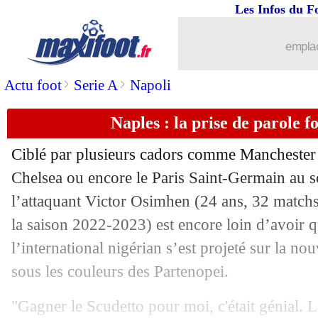
Les Infos du F
03/07
Auxerre
: Djibril Cissé dans le staff (o
emplac
03/07
PSG
: la piste Kolo Muani relancée !
>
>
Actu foot
Serie A
Napoli
03/07
Bayern
: Gravenberch à la relance à M
Naples : la prise de parole 
03/07
Inter
: Blanc juge l'arrivée de Thuram
Ciblé par plusieurs cadors comme Manchester
03/07
Nice
: les premiers mots de Farioli
Chelsea ou encore le Paris Saint-Germain au 
l’attaquant Victor Osimhen (24 ans, 32 matchs
03/07
Dortmund
: un ex-titi va rapporter 1
la saison 2022-2023) est encore loin d’avoir q
l’international nigérian s’est projeté sur la nou
03/07
Lyon
: une offre pour Alvero
sous les couleurs des Partenopei.
03/07
Lens
: Diarra, c'est terminé ?
"Gagner le Scudetto pour moi, c'était génial. L