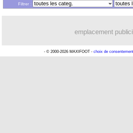
...
Liste des brèves du sam. 25 mars 2023
Filtrer :
emplacement publici
- © 2000-2026 MAXIFOOT -
choix de consentemen