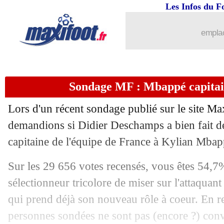
27/03
Bilbao
: I. Martinez vers le Barça
Les Infos du F
27/03
Bayern-PSG
: Upamecano n'a pas ca
emplac
27/03
Bayern
: un problème avec Sané ?
Sondage MF : Mbappé capitai
27/03
PSG
: la mise au point de la femme d
Lors d'un récent sondage publié sur le site Ma
27/03
Man Utd
: Greenwood, plusieurs offre
demandions si Didier Deschamps a bien fait d
capitaine de l'équipe de France à Kylian Mbap
27/03
Lille
: David rêve du Barça
Sur les 29 656 votes recensés, vous êtes 54,7
27/03
Man Utd
: Weghorst explique son rôle
sélectionneur tricolore de miser sur l'attaquan
qui prend déjà son nouveau rôle à coeur. En 
27/03
Lille
: David, l'apport de Fonseca
personnes sondées ne sont pas (encore ?) con