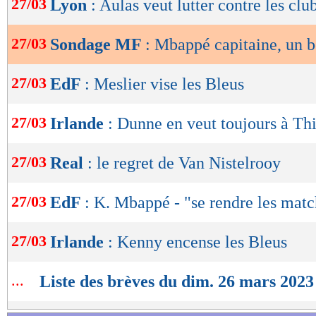
27/03
Lyon
: Aulas veut lutter contre les clu
de
lecture
27/03
Sondage MF
: Mbappé capitaine, un 
OK
27/03
EdF
: Meslier vise les Bleus
27/03
Irlande
: Dunne en veut toujours à Th
27/03
Real
: le regret de Van Nistelrooy
27/03
EdF
: K. Mbappé - "se rendre les matc
27/03
Irlande
: Kenny encense les Bleus
...
Liste des brèves du dim. 26 mars 2023