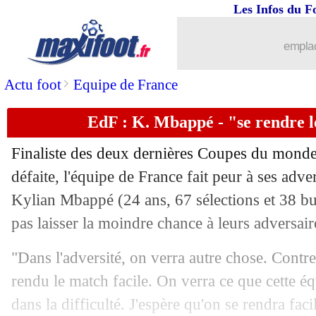
Les Infos du F
27/03
Bayern-PSG
: Upamecano n'a pas ca
emplac
27/03
Bayern
: un problème avec Sané ?
>
Actu foot
Equipe de France
27/03
PSG
: la mise au point de la femme d
EdF : K. Mbappé - "se rendre l
27/03
Man Utd
: Greenwood, plusieurs offre
Finaliste des deux dernières Coupes du monde
27/03
Lille
: David rêve du Barça
défaite, l'équipe de France fait peur à ses adve
Kylian Mbappé (24 ans, 67 sélections et 38 but
27/03
Man Utd
: Weghorst explique son rôle
pas laisser la moindre chance à leurs adversair
27/03
Lille
: David, l'apport de Fonseca
"Dans l'adversité, on verra autre chose. Contre
rendu le match facile. On verra ce que cette éq
27/03
M'Gladbach
: prix XXL fixé pour Ko
dans la difficulté. J'espère qu'on se rendra fac