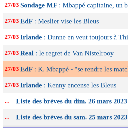
27/03
Sondage MF
: Mbappé capitaine, un 
de
lecture
27/03
EdF
: Meslier vise les Bleus
OK
27/03
Irlande
: Dunne en veut toujours à Th
27/03
Real
: le regret de Van Nistelrooy
27/03
EdF
: K. Mbappé - "se rendre les matc
27/03
Irlande
: Kenny encense les Bleus
...
Liste des brèves du dim. 26 mars 2023
...
Liste des brèves du sam. 25 mars 2023