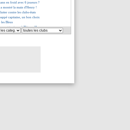
ann en froid avec 6 joueurs ?
h a montré la main d'Henry !
lutter contre les clubs-états
bappé capitaine, un bon choix
e les Bleus
n veut toujours à Thierry Henry
de Van Nistelrooy
 "se rendre les matchs faciles"
ncense les Bleus
es du dim. 26 mars 2023
es du sam. 25 mars 2023