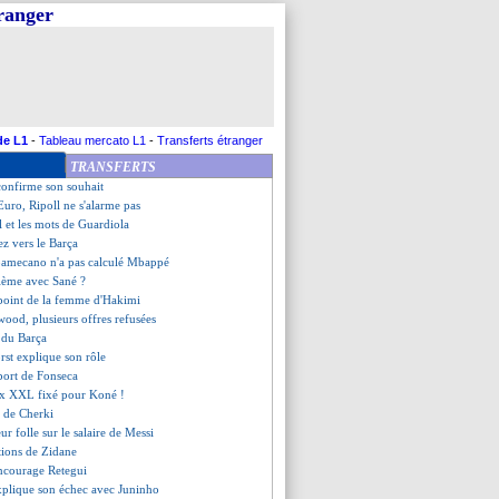
tranger
ientôt de retour
gérie qualifiée
essage d'adieu de Conte
nde-France, les compos
e de Palmieri sur Benzema
s ambitions d'Upamecano
sa discussion avec Sampaoli
de L1
-
Tableau mercato L1
-
Transferts étranger
st pas étonné pour Sanchez
TRANSFERTS
ouassa dans la short-list
confirme son souhait
'Euro, Ripoll ne s'alarme pas
l et les mots de Guardiola
ez vers le Barça
pamecano n'a pas calculé Mbappé
lème avec Sané ?
 point de la femme d'Hakimi
wood, plusieurs offres refusées
 du Barça
rst explique son rôle
pport de Fonseca
ix XXL fixé pour Koné !
n de Cherki
r folle sur le salaire de Messi
itions de Zidane
ncourage Retegui
xplique son échec avec Juninho