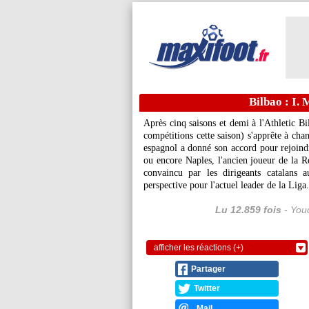
Bilbao : I.
Après cinq saisons et demi à l'Athletic Bi
compétitions cette saison) s'apprête à cha
espagnol a donné son accord pour rejoindr
ou encore Naples, l'ancien joueur de la Re
convaincu par les dirigeants catalans 
perspective pour l'actuel leader de la Liga.
Lu 12.859 fois
- Youc
afficher les réactions (+)
Partager
Twitter
Mail