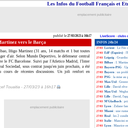
Les Infos du Football Français et E
Inter
: Skriniar b
27/03
CAN 2023
: l'Al
27/03
Tottenham
: le m
27/03
emplacement publicitaire
Euro 2024
: Irla
27/03
Lyon
: l'anecdot
27/03
EdF
: les grande
27/03
OM
: Rongier et 
27/03
publié le
27/03/2023 à 16h17
LiveScore
-
clubs 
OM
: Zanetti n'e
27/03
 Martinez vers le Barça
INFOS 24h/24
M'Gladbach
: Ma
27/03
Lorient
: Le Fée 
27/03
lbao, Iñigo Martinez (31 ans, 14 matchs et 1 but toutes
EdF (Espoirs)
: l
27/03
nger d'air. Selon Mundo Deportivo, le défenseur central
Leipzig
: Gvardio
27/03
e le FC Barcelone. Suivi par l'Atletico Madrid, l'Inter
Bilbao
: I. Martin
27/03
al Sociedad, sous contrat jusqu'en juin prochain, a été
Bayern-PSG
: U
27/03
au cours de récentes discussions. Un joli renfort en
Bayern
: un prob
27/03
PSG
: la mise au
27/03
Man Utd
: Green
27/03
ef Touaitia - 27/03/23 à 16h17
Lille
: David rêve
27/03
Man Utd
: Wegho
27/03
Lille
: David, l'a
27/03
M'Gladbach
: pr
27/03
Lyon
: Zidane fa
27/03
emplacement publicitaire
Miami
: une rumeu
27/03
Real
: les 2 cond
27/03
Italie
: Mancini e
27/03
Lyon
: Maurice e
27/03