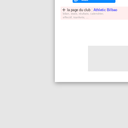
la page du club :
Athletic Bilbao
bilan, stats, réultats, calendrier,
effectif, tranferts, ...