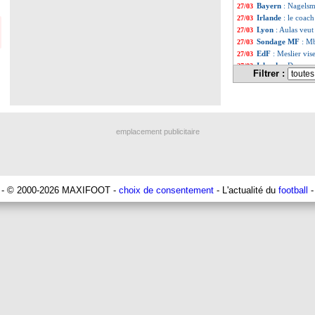
Bayern
: Nagelsm
27/03
Irlande
: le coac
27/03
Lyon
: Aulas veut 
27/03
Sondage MF
: M
27/03
EdF
: Meslier vis
27/03
Irlande
: Dunne e
27/03
Filtrer :
Real
: le regret 
27/03
EdF
: K. Mbappé -
27/03
Irlande
: Kenny e
27/03
Liste des brèv
...
Liste des brèv
...
emplacement publicitaire
- © 2000-2026 MAXIFOOT -
choix de consentement
- L'actualité du
football
-