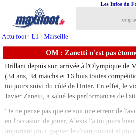
Les Infos du F
27/03
EdF
: qu'est-ce que Deschamps a dit à
emplac
27/03
EdF
: Deschamps s'enflamme pour M
>
>
Actu foot
L1
Marseille
27/03
EdF
: le bijou de Pavard affole Twitter
OM : Zanetti n'est pas éton
27/03
Euro 2024
: les résultats du soir
Brillant depuis son arrivée à l'Olympique de M
27/03
Euro 2024
: le classement du groupe 
(34 ans, 34 matchs et 16 buts toutes compétitio
toujours suivi du côté de l'Inter. En effet, le v
27/03
Euro 2024
: Irlande 0-1 France (fini)
Javier Zanetti, a salué les performances de l'at
27/03
Barça
: Ansu Fati rassuré
"Je ne pense pas que ce soit une erreur de l'avo
eu l'occasion de jouer, Alexis l'a toujours bien fa
27/03
Bayern
: Kehrer confiant pour Tuchel
important pour gagner le championnat et pour 