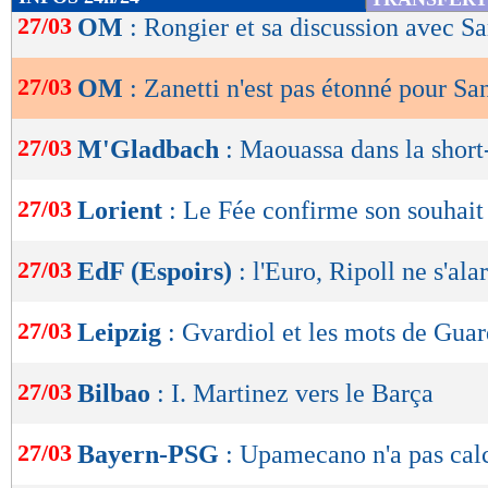
de
27/03
OM
: Rongier et sa discussion avec S
lecture
27/03
OM
: Zanetti n'est pas étonné pour S
OK
27/03
M'Gladbach
: Maouassa dans la short-
27/03
Lorient
: Le Fée confirme son souhait
27/03
EdF (Espoirs)
: l'Euro, Ripoll ne s'al
27/03
Leipzig
: Gvardiol et les mots de Guar
27/03
Bilbao
: I. Martinez vers le Barça
27/03
Bayern-PSG
: Upamecano n'a pas ca