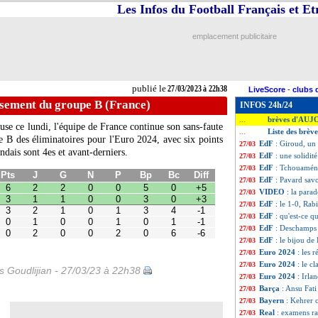
Les Infos du Football Français et E
emplacement publicitaire
publié le
27/03/2023 à 22h38
LiveScore
-
clubs 
ssement du groupe B (France)
INFOS 24h/24
brèves d'AUJ
...
euse ce lundi, l'équipe de France continue son sans-faute
Liste des brèv
...
e B des éliminatoires pour l'Euro 2024, avec six points
EdF
: Giroud, un
27/03
G
N
P
Bp
Bc
Diff
andais sont 4es et avant-derniers.
EdF
: une solidité
27/03
2
0
0
5
0
+5
1
0
0
3
0
+3
EdF
: Tchouamén
27/03
1
0
1
3
4
-1
EdF
: Pavard sav
27/03
0
0
1
0
1
-1
VIDEO
: la para
27/03
0
0
2
0
6
-6
EdF
: le 1-0, Rab
27/03
EdF
: qu'est-ce 
27/03
EdF
: Deschamps
27/03
EdF
: le bijou de
27/03
Euro 2024
: les r
27/03
Euro 2024
: le c
27/03
is Goudlijian - 27/03/23 à 22h38
Euro 2024
: Irla
27/03
Barça
: Ansu Fati
27/03
Bayern
: Kehrer 
27/03
Real
: examens ra
27/03