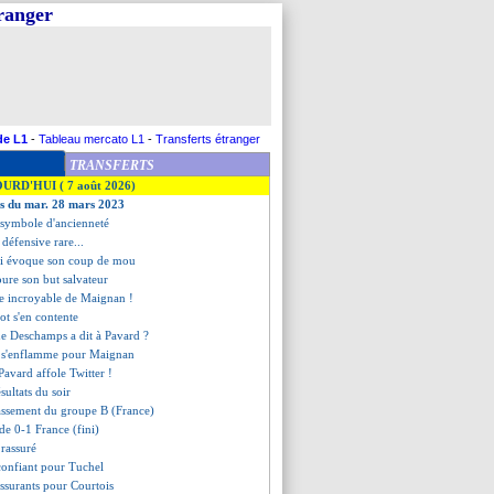
tranger
de L1
-
Tableau mercato L1
-
Transferts étranger
TRANSFERTS
OURD'HUI ( 7 août 2026)
es du mar. 28 mars 2023
 symbole d'ancienneté
 défensive rare...
i évoque son coup de mou
oure son but salvateur
de incroyable de Maignan !
iot s'en contente
que Deschamps a dit à Pavard ?
 s'enflamme pour Maignan
 Pavard affole Twitter !
ésultats du soir
lassement du groupe B (France)
nde 0-1 France (fini)
 rassuré
confiant pour Tuchel
ssurants pour Courtois