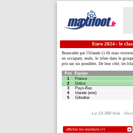
Euro 2024 : le cla
Bousculée par l'Irlande (1-0) mais victori
en occupant, seule, le trône dans le group
Pos
Equipe
Pts
J
pris sur six possibles. De leur côté, les Irl
1
France
6
2
2
Grèce
3
1
3
Pays-Bas
3
2
4
Irlande (eire)
0
1
5
Gibraltar
0
2
Lu 13.350 fois
- Alex
afficher les réactions (+)