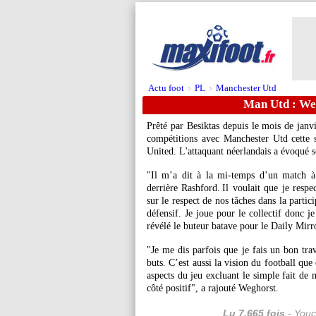
Actu foot
PL
Manchester Utd
>
>
Man Utd : Weg
Prêté par Besiktas depuis le mois de janv
compétitions avec Manchester Utd cette 
United. L'attaquant néerlandais a évoqué s
"Il m’a dit à la mi-temps d’un match 
derrière Rashford. Il voulait que je resp
sur le respect de nos tâches dans la partici
défensif. Je joue pour le collectif donc j
révélé le buteur batave pour le Daily Mirr
"Je me dis parfois que je fais un bon trav
buts. C’est aussi la vision du football que
aspects du jeu excluant le simple fait de 
côté positif", a rajouté Weghorst.
Lu 7.665 fois
- Youc