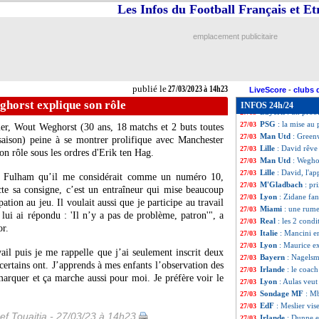
EdF
: les grande
27/03
Les Infos du Football Français et E
OM
: Rongier et 
27/03
OM
: Zanetti n'e
27/03
emplacement publicitaire
M'Gladbach
: Ma
27/03
Lorient
: Le Fée 
27/03
EdF (Espoirs)
: l
27/03
Leipzig
: Gvardio
27/03
publié le
27/03/2023 à 14h23
Bilbao
: I. Martin
27/03
LiveScore
-
clubs 
Bayern-PSG
: U
27/03
horst explique son rôle
INFOS 24h/24
Bayern
: un prob
27/03
PSG
: la mise au
27/03
ier, Wout Weghorst (30 ans, 18 matchs et 2 buts toutes
Man Utd
: Green
27/03
saison) peine à se montrer prolifique avec Manchester
Lille
: David rêve
27/03
on rôle sous les ordres d'Erik ten Hag.
Man Utd
: Wegho
27/03
Lille
: David, l'a
27/03
à Fulham qu’il me considérait comme un numéro 10,
M'Gladbach
: pr
27/03
ecte sa consigne, c’est un entraîneur qui mise beaucoup
Lyon
: Zidane fa
27/03
pation au jeu. Il voulait aussi que je participe au travail
Miami
: une rumeu
27/03
e lui ai répondu : 'Il n’y a pas de problème, patron'", a
Real
: les 2 cond
27/03
or.
Italie
: Mancini e
27/03
Lyon
: Maurice e
27/03
ail puis je me rappelle que j’ai seulement inscrit deux
Bayern
: Nagelsm
27/03
 certains ont. J’apprends à mes enfants l’observation des
Irlande
: le coac
27/03
marquer et ça marche aussi pour moi. Je préfère voir le
Lyon
: Aulas veut 
27/03
Sondage MF
: M
27/03
EdF
: Meslier vis
27/03
ef Touaitia - 27/03/23 à 14h23
Irlande
: Dunne e
27/03