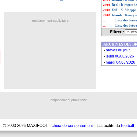
Real
: le regret 
27/03
EdF
: K. Mbappé -
27/03
Irlande
: Kenny e
27/03
Liste des brèv
emplacement publicitaire
...
Liste des brèv
...
Filtrer :
ARCHIVES DES B
.
brèves du jour
.
jeudi 06/08/2026
.
mardi 04/08/2026
emplacement publicitaire
- © 2000-2026 MAXIFOOT -
choix de consentement
- L'actualité du
football
-