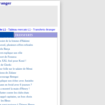
s ambitions d'Upamecano
tranger
sa discussion avec Sampaoli
st pas étonné pour Sanchez
ouassa dans la short-list
confirme son souhait
'Euro, Ripoll ne s'alarme pas
l et les mots de Guardiola
ez vers le Barça
de L1
-
Tableau mercato L1
-
Transferts étranger
pamecano n'a pas calculé Mbappé
TRANSFERTS
lème avec Sané ?
 point de la femme d'Hakimi
wood, plusieurs offres refusées
 du Barça
rst explique son rôle
pport de Fonseca
ix XXL fixé pour Koné !
n de Cherki
r folle sur le salaire de Messi
itions de Zidane
ncourage Retegui
xplique son échec avec Juninho
ann en froid avec 6 joueurs ?
h a montré la main d'Henry !
lutter contre les clubs-états
bappé capitaine, un bon choix
e les Bleus
n veut toujours à Thierry Henry