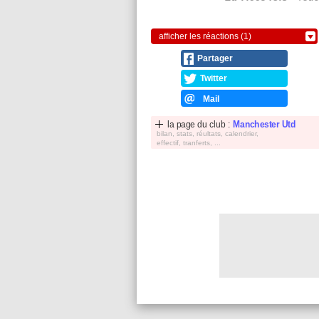
afficher les réactions (1)
Partager
Twitter
Mail
la page du club :
Manchester Utd
bilan, stats, réultats, calendrier,
effectif, tranferts, ...