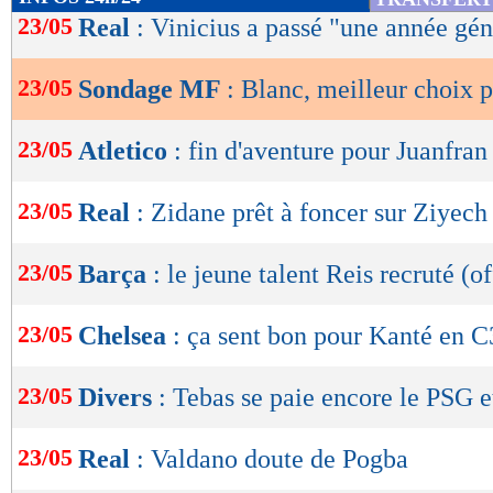
de
23/05
Real
: Vinicius a passé "une année gén
lecture
23/05
Sondage MF
: Blanc, meilleur choix 
OK
23/05
Atletico
: fin d'aventure pour Juanfran 
23/05
Real
: Zidane prêt à foncer sur Ziyech
23/05
Barça
: le jeune talent Reis recruté (of
23/05
Chelsea
: ça sent bon pour Kanté en C
23/05
Divers
: Tebas se paie encore le PSG e
23/05
Real
: Valdano doute de Pogba