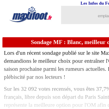
Les Infos du F
23/05
PSG
: Tuchel dresse son premier bilan
emplac
23/05
Reims
: Oudin, une offre de Watford r
23/05
Angers
: Tait et Bahoken vont s'en all
Sondage MF : Blanc, meilleur 
23/05
Atletico
: le PSG toujours sur Filipe L
Lors d'un récent sondage publié sur le site Ma
23/05
Lyon
: Tete intéresse le Sporting
demandions le meilleur choix pour entraîner l
saison prochaine parmi les rumeurs actuelles. 
23/05
Nice
: une offensive pour Hunou ?
plébiscité par nos lecteurs !
23/05
Nîmes
: Savanier a choisi Montpellier
Sur les 32 092 votes recensés, vous êtes 37,7%
français, libre depuis son départ du Paris Sai
23/05
Barça
: Cillessen se rapproche de Ben
représente la meilleure option pour l'OM afin