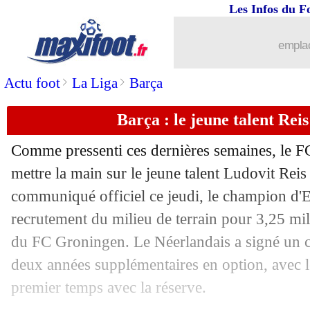
Les Infos du F
23/05
Atletico
: le PSG toujours sur Filipe L
emplac
23/05
Lyon
: Tete intéresse le Sporting
>
>
Actu foot
La Liga
Barça
23/05
Nice
: une offensive pour Hunou ?
Barça : le jeune talent Reis
23/05
Nîmes
: Savanier a choisi Montpellier
Comme pressenti ces dernières semaines, le FC
23/05
Barça
: Cillessen se rapproche de Ben
mettre la main sur le jeune talent
Ludovit Reis
communiqué officiel ce jeudi, le champion d'Es
23/05
Bordeaux
: Benito annoncé tout proch
recrutement du milieu de terrain pour 3,25 mi
du FC Groningen. Le Néerlandais a signé un co
23/05
PSG
: la Juve, le frère de Marquinhos
deux années supplémentaires en option, avec l
premier temps avec la réserve.
23/05
OM
: Rami, le tacle de Garcia sur sa 