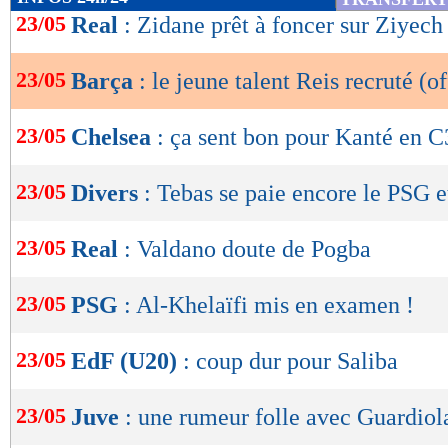
de
23/05
Real
: Zidane prêt à foncer sur Ziyech
lecture
23/05
Barça
: le jeune talent Reis recruté (of
OK
23/05
Chelsea
: ça sent bon pour Kanté en C
23/05
Divers
: Tebas se paie encore le PSG e
23/05
Real
: Valdano doute de Pogba
23/05
PSG
: Al-Khelaïfi mis en examen !
23/05
EdF (U20)
: coup dur pour Saliba
23/05
Juve
: une rumeur folle avec Guardiol