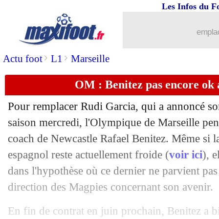
Les Infos du F
23/05
PSG
: Neymar-Mbappé, Tuchel entretie
emplac
23/05
Lyon
: Morel sur le départ
>
>
Actu foot
L1
Marseille
23/05
Barça
: Ben Yedder dans la short-list
OM : Benitez pas encore ok 
23/05
PSG
: Tuchel répond au "speech" de
Pour remplacer Rudi Garcia, qui a annoncé son
23/05
Real
: Vinicius a passé "une année gén
saison mercredi, l'Olympique de Marseille pen
coach de Newcastle Rafael Benitez. Même si la
23/05
Sondage MF
: Blanc, meilleur choix 
espagnol reste actuellement froide (
voir ici
), e
dans l'hypothèse où ce dernier ne parvient pas 
23/05
Atletico
: fin d'aventure pour Juanfran 
direction des Magpies concernant son avenir.
23/05
Real
: Zidane prêt à foncer sur Ziyech
En fin de contrat en juin prochain, Benitez a 