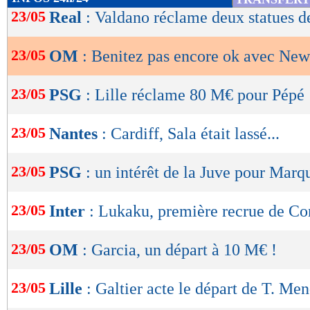
de
23/05
Real
: Valdano réclame deux statues d
lecture
23/05
OM
: Benitez pas encore ok avec New
OK
23/05
PSG
: Lille réclame 80 M€ pour Pépé 
23/05
Nantes
: Cardiff, Sala était lassé...
23/05
PSG
: un intérêt de la Juve pour Marq
23/05
Inter
: Lukaku, première recrue de Co
23/05
OM
: Garcia, un départ à 10 M€ !
23/05
Lille
: Galtier acte le départ de T. Me