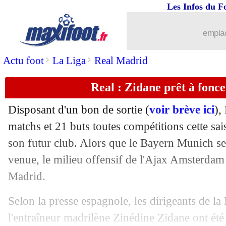
Les Infos du F
23/05
Angers
: Tait et Bahoken vont s'en all
emplac
23/05
Atletico
: le PSG toujours sur Filipe L
>
>
Actu foot
La Liga
Real Madrid
23/05
Lyon
: Tete intéresse le Sporting
Real : Zidane prêt à fonc
23/05
Nice
: une offensive pour Hunou ?
Disposant d'un bon de sortie (
voir brève ici
),
23/05
Nîmes
: Savanier a choisi Montpellier
matchs et 21 buts toutes compétitions cette sai
son futur club. Alors que le Bayern Munich se
23/05
Barça
: Cillessen se rapproche de Ben
venue, le milieu offensif de l'Ajax Amsterdam
Madrid.
23/05
Bordeaux
: Benito annoncé tout proch
Selon la presse espagnole, les dirigeants de l
23/05
PSG
: la Juve, le frère de Marquinhos
l'entraîneur madrilène Zinédine Zidane ont été