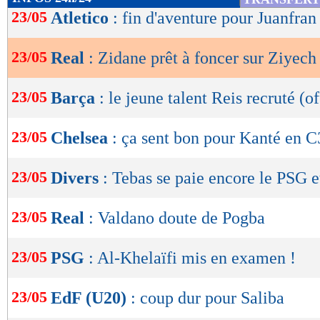
de
23/05
Atletico
: fin d'aventure pour Juanfran 
lecture
23/05
Real
: Zidane prêt à foncer sur Ziyech
OK
23/05
Barça
: le jeune talent Reis recruté (of
23/05
Chelsea
: ça sent bon pour Kanté en C
23/05
Divers
: Tebas se paie encore le PSG e
23/05
Real
: Valdano doute de Pogba
23/05
PSG
: Al-Khelaïfi mis en examen !
23/05
EdF (U20)
: coup dur pour Saliba