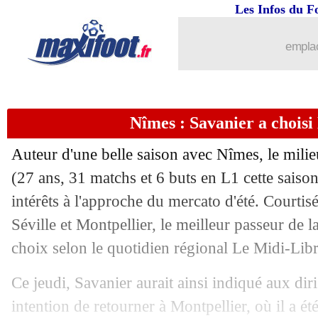
Les Infos du F
23/05
Real
: Tottenham recalé pour Asensio
emplac
23/05
Palace
: une belle offre chinoise pour
23/05
TFC
: un international argentin ciblé
Nîmes : Savanier a choisi
23/05
Barça
: Bartomeu confirme Valverde
Auteur d'une belle saison avec Nîmes, le milie
23/05
OM
: Luiz Gustavo privilégie un dépa
(27 ans, 31 matchs et 6 buts en L1 cette sais
intérêts à l'approche du mercato d'été. Courti
23/05
PSG
: le nouvel avertissement d'Alves
Séville et Montpellier, le meilleur passeur de l
choix selon le quotidien régional Le Midi-Libr
23/05
Rennes
: Ben Arfa a pardonné au PSG 
Ce jeudi, Savanier aurait ainsi indiqué aux di
23/05
Guingamp
: Gourvennec irrité par Co
intention de retourner à Montpellier, où il a ét