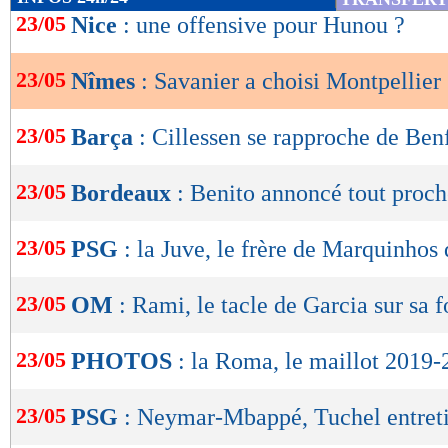
de
23/05
Nice
: une offensive pour Hunou ?
lecture
23/05
Nîmes
: Savanier a choisi Montpellier
OK
23/05
Barça
: Cillessen se rapproche de Ben
23/05
Bordeaux
: Benito annoncé tout proch
23/05
PSG
: la Juve, le frère de Marquinhos
23/05
OM
: Rami, le tacle de Garcia sur sa 
23/05
PHOTOS
: la Roma, le maillot 2019-
23/05
PSG
: Neymar-Mbappé, Tuchel entretie